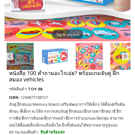
Tap to expand
หนังสือ 100 คำถามอะไรเอ่ย? พร้อมเกมจับคู่ ฝึก
สมอง vehicles
รหัสสินค้า:
TOY-08
ISBN:
1294877748137
จับคู่ ฝึกสมอง Memory Match เสริมพัฒนาการให้เด็กๆ ได้ตั้งแต่เริ่มต้น
ทักษะ ที่เด็กๆ จะได้จากการเล่นจับคู่ ฝึกสมอง ฝึกสายตา ฝึกสมาธิ ฝึก
การคิด ฝึกการสังเกต ฝึกการจดจำ ฝึกการจำแนกและจัดกลุ่ม สามารถ
เล่นได้ตั้งแต่เด็กเล็กจนถึงเด็กโต อีกทั้งยังเล่นได้หลากหลายรูปแบบ
สถานะของสินค้า :
สินค้าพร้อมส่ง