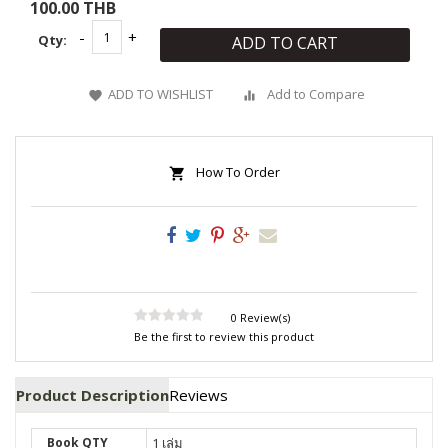
100.00 THB
Qty:
ADD TO CART
ADD TO WISHLIST
Add to Compare
How To Order
0 Review(s)
Be the first to review this product
Product Description
Reviews
Book QTY
1 เล่ม