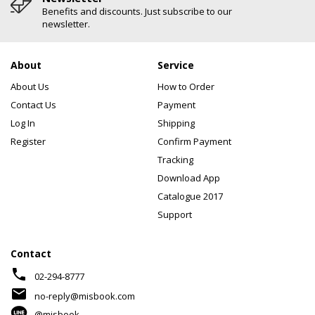
Benefits and discounts. Just subscribe to our
newsletter.
About
Service
About Us
How to Order
Contact Us
Payment
Log In
Shipping
Register
Confirm Payment
Tracking
Download App
Catalogue 2017
Support
Contact
phone
02-294-8777
mail
no-reply@misbook.com
@misbook