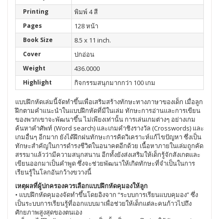
Printing
พิมพ์ 4 สี
Pages
128 หน้า
Book Size
8.5 x 11 inch.
Cover
ปกอ่อน
Weight
436.0000
Highlight
กิจกรรมสนุกมากกว่า 100 เกม
แบบฝึกหัดเล่มนี้จัดทำขึ้นเพื่อเสริมสร้างทักษะทางภาษาของเด็ก เมื่อลูก
ฝึกตามคำแนะนำในแบบฝึกหัดที่มีในเล่ม ทักษะการอ่านและการเขียน
ของพวกเขาจะพัฒนาขึ้น ไม่เพียงเท่านั้น การเล่นเกมต่างๆ อย่างเกม
ค้นหาคำศัพท์ (Word search) และเกมคำชิงรางวัล (Crosswords) และ
เกมอื่นๆ อีกมาก ยังได้ฝึกฝนทักษะการคิดวิเคราะห์แก้ไขปัญหา ซึ่งเป็น
ทักษะสำคัญในการดำรงชีวิตในอนาคตอีกด้วย เนื้อหาภายในเล่มถูกคัด
สรรมาแล้วว่ามีความสนุกสนาน อีกทั้งยังส่งเสริมให้เด็กรู้จักสังเกตและ
เขียนออกมาเป็นคำพูด ซึ่งจะช่วยพัฒนาให้เกิดทักษะที่จำเป็นในการ
เรียนรู้ในโลกอันกว้างขวางนี้
เหตุผลที่ผู้ปกครองควรเลือกแบบฝึกหัดคุมองให้ลูก
• แบบฝึกหัดคุมองจัดทำขึ้นโดยอิงจาก “ระบบการเรียนแบบคุมอง” ซึ่ง
เป็นระบบการเรียนรู้ที่ออกแบบมาเพื่อช่วยให้เด็กแต่ละคนก้าวไปถึง
ศักยภาพสูงสุดของตนเอง