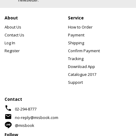
newsletter.
About
Service
About Us
How to Order
Contact Us
Payment
Log In
Shipping
Register
Confirm Payment
Tracking
Download App
Catalogue 2017
Support
Contact
phone
02-294-8777
mail
no-reply@misbook.com
@misbook
Follow