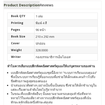
Product Description
Reviews
Book QTY
1 เล่ม
Printing
พิมพ์ 4 สี
Pages
96 หน้า
Book Size
210 x 292 mm
Cover
ปกอ่อน
Weight
328.0000
Writer
กองบรรณาธิการเอ็มไอเอส
ทำไมควรเลือกแบบฝึกหัดคณิตศาสตร์คุมองให้เเก่บุตรหลานของท่าน
แบบฝึกหัดคณิตศาสตร์คุมองชุดนี้อิงจาก “ระบบการเรียนแบบคุมอง”
ซึ่งเป็นระบบการเรียนรู้ที่ออกแบบเพื่อช่วยให้เด็กเเต่ละคนก้าวไปถึง
ขีดศักยภาพสูงสุดของตนเอง
นำเสนอแนวคิดต่างๆ อย่างเป็นขั้นเป็นตอน ซึ่งช่วยให้เด็กชำนาญใน
แต่ละเรื่องตามลำดับโดยไม่รู้ยากลำบาก
ในขณะที่แบบฝึกหัดอื่นๆ นั้นพยามยามครอบคลุมหัวข้อที่หลาก
หลายไว้ในเล่มเดียว ต่างจากแบบฝึกหัดคณิตศาสตร์คุมองที่เน้น
ทักษะหลักเพียงหนึ่งทักษะต่อเล่ม