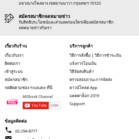
แขวงบางโพงพาง เขตยานนาวา กรุงเทพฯ 10120
สมัครสมาชิกจดหมายข่าว
รับสิทธิประโยชน์และส่วนลดก่อนใครเพียงสมัครสมาชิก
จดหมายข่าวกับเรา
เกี่ยวกับร้าน
บริการลูกค้า
เกี่ยวกับเรา
วิธีการสั่งซื้อ
|
วิธีการชำระเงิน
ติดต่อเรา
แจ้งการโอนเงิน
เข้าสู่ระบบ
วิธีจัดส่งสินค้า
สมัครสมาชิก
ตรวจสอบถานะการจัดส่ง
กดติดตามช่อง Youtube ที่นี่
ดาวน์โหลด App
แคตตาล็อก 2019
Support
ข้อมูลติดต่อ
phone
02-294-8777
mail