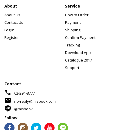
About
Service
About Us
How to Order
Contact Us
Payment
Log In
Shipping
Register
Confirm Payment
Tracking
Download App
Catalogue 2017
Support
Contact
phone
02-294-8777
mail
no-reply@misbook.com
@misbook
Follow