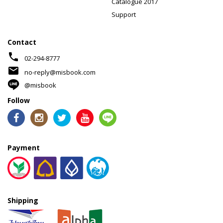
Catalogue 2017
Support
Contact
phone
02-294-8777
mail
no-reply@misbook.com
@misbook
Follow
Payment
Shipping