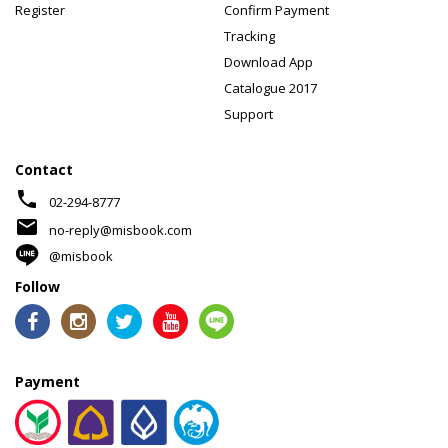
Register
Confirm Payment
Tracking
Download App
Catalogue 2017
Support
Contact
phone
02-294-8777
mail
no-reply@misbook.com
@misbook
Follow
Payment