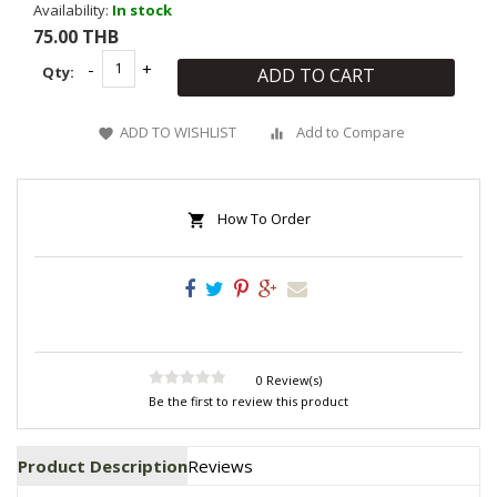
Availability:
In stock
75.00 THB
Qty:
ADD TO CART
ADD TO WISHLIST
Add to Compare
How To Order
0 Review(s)
Be the first to review this product
Product Description
Reviews