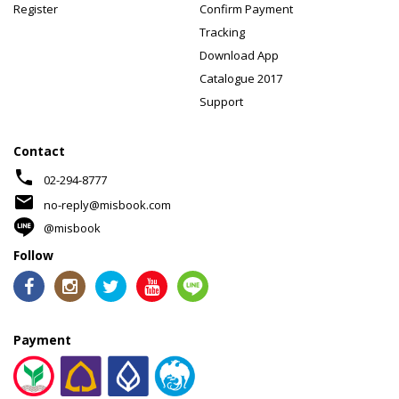
Register
Confirm Payment
Tracking
Download App
Catalogue 2017
Support
Contact
phone
02-294-8777
mail
no-reply@misbook.com
@misbook
Follow
Payment