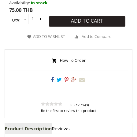
Availability:
In stock
75.00 THB
Qty:
ADD TO CART
ADD TO WISHLIST
Add to Compare
How To Order
0 Review(s)
Be the first to review this product
Product Description
Reviews