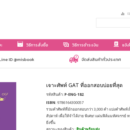
เป
ษะ
วิธีการสั่งซื้อ
วิธีการชำระเงิน
แจ้ง
Line ID @misbook
จัดส่งสินค้าทั่วประเทศ
เจาะศัพท์ GAT ที่ออกสอบบ่อยที่สุด
รหัสสินค้า:
P-ENG-182
ISBN:
9786164300057
รวมคำศัพท์ที่มักออกสอบกว่า 3,000 คำ แบ่งคำศัพท์
สัปดาห์ เพื่อให้จำได้ง่าย พิเศษ! แผ่นฟิล์มมหัศจรรย
ยิ่งขึ้น
สถานะของสินค้า :
สินค้าพร้อมส่ง