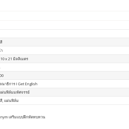
สี
้า
210 x 21 มิลลิเมตร
น
00
ณาธิการ I Get English
 แผ่นฟิล์มมหัศจรรย์
สี, แผ่นฟิล์ม
onym เสริมแบบฝึกหัดทบทวน