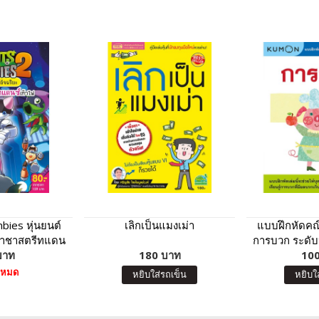
bies หุ่นยนต์
เลิกเป็นแมงเม่า
แบบฝึกหัดคณ
ราชาสตรีทแดน
การบวก ระดับ
้าไฟ
บาท
180 บาท
100
าหมด
หยิบใส่รถเข็น
หยิบใ