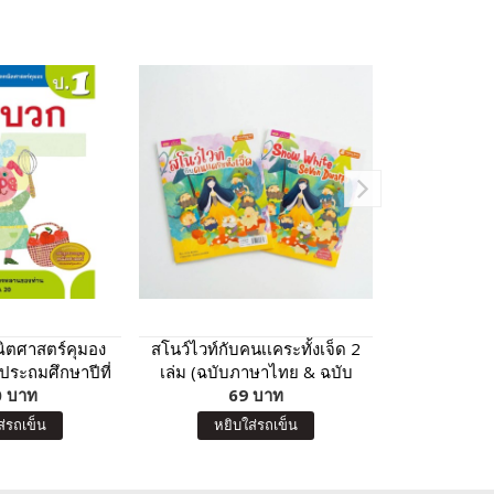
ิตศาสตร์คุมอง
สโนว์ไวท์กับคนเเคระทั้งเจ็ด 2
การ์ดหน้ากาก
ประถมศึกษาปีที่
เล่ม (ฉบับภาษาไทย & ฉบับ
ตอน อื้อฮือ 
 บาท
1
ภาษาอังกฤษ)
69 บาท
8
ส่รถเข็น
หยิบใส่รถเข็น
หยิบ