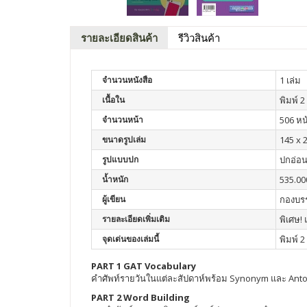
รายละเอียดสินค้า
รีวิวสินค้า
จำนวนหนังสือ
1 เล่ม
เนื้อใน
พิมพ์ 2 
จำนวนหน้า
506 หน
ขนาดรูปเล่ม
145 x 
รูปแบบปก
ปกอ่อ
น้ำหนัก
535.00
ผู้เขียน
กองบรร
รายละเอียดเพิ่มเติม
พิเศษ!
จุดเด่นของเล่มนี้
พิมพ์ 2 
PART 1 GAT Vocabulary
คำศัพท์รายวันในแต่ละสัปดาห์พร้อม Synonym และ Ant
PART 2 Word Building