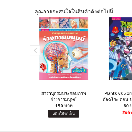
คุณอาจจะสนใจในสินค้าดังต่อไปนี้
สารานุกรมประกอบภาพ
Plants vs Zom
ร่างกายมนุษย์
อัจฉริยะ ตอน 
150 บาท
ซ์เท
80 
สินค้
หยิบใส่รถเข็น