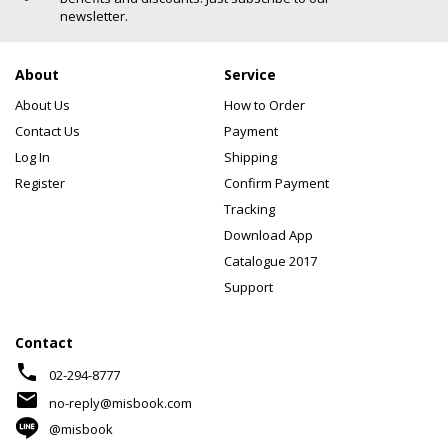
newsletter.
About
Service
About Us
How to Order
Contact Us
Payment
Log In
Shipping
Register
Confirm Payment
Tracking
Download App
Catalogue 2017
Support
Contact
phone
02-294-8777
mail
no-reply@misbook.com
@misbook