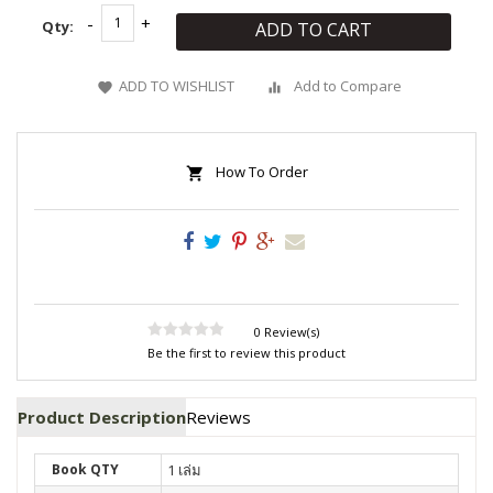
Qty:
ADD TO CART
ADD TO WISHLIST
Add to Compare
How To Order
0 Review(s)
Be the first to review this product
Product Description
Reviews
Book QTY
1 เล่ม