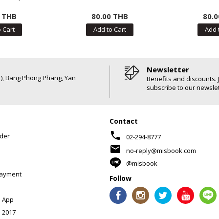
0 THB
80.00 THB
80.0
 Cart
Add to Cart
Add 
Newsletter
6 ), Bang Phong Phang, Yan
Benefits and discounts. 
subscribe to our newslet
Contact
phone
der
02-294-8777
mail
no-reply@misbook.com
@misbook
Payment
Follow
 App
 2017