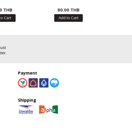
0 THB
80.00 THB
80.
to Cart
Add to Cart
Add
Just
ter.
Payment
Shipping