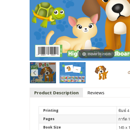
Hover to zoom
Product Description
Reviews
Printing
พิมพ์ 4 
Pages
การ์ด 
Book Size
145 x 