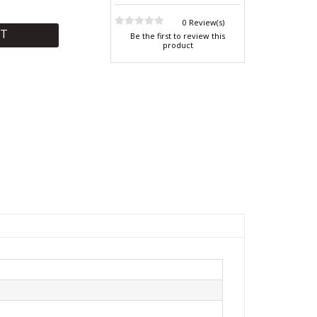
0 Review(s)
RT
Be the first to review this
product