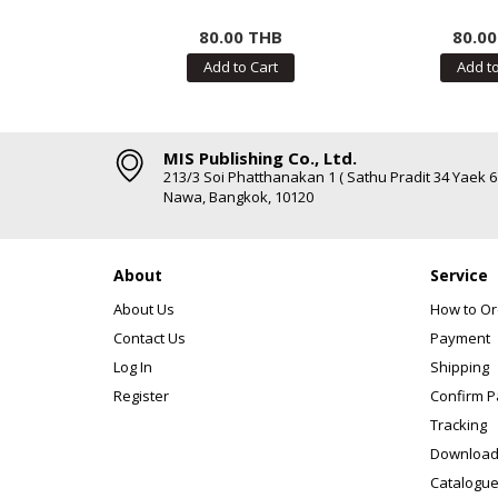
80.00 THB
80.0
Add to Cart
Add to
MIS Publishing Co., Ltd.
213/3 Soi Phatthanakan 1 ( Sathu Pradit 34 Yaek 
Nawa, Bangkok, 10120
About
Service
About Us
How to Or
Contact Us
Payment
Log In
Shipping
Register
Confirm 
Tracking
Download
Catalogue