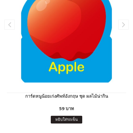
การ์ดหนูน้อยเก่งศัพท์อังกฤษ ชุด ผลไม้น่ากิน
59 บาท
หยิบใส่รถเข็น