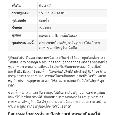
เนื้อใน
พิมพ์ 4 สี
ขนาดรูปเล่ม
165 x 184 x 14 มม.
รูปแบบปก
ปกแข็ง
น้ำหนัก
222.0000
ผู้เขียน
กองบรรณาธิการเอ็มไอเอส
จุดเด่นของเล่มนี้
ภาพวาดเสมือนจริง, การ์ดรูปทรงโค้งเว้าตาม
ภาพ, ขนาดใหญ่จับถนัดมือ
รู้จักผลไม้น่ากินหลากหลายชนิด และเรียกชื่อได้อย่างถูกต้องทั้งภาษา
ไทยและภาษาอังกฤษ พร้อมเกร็ดความรู้จากคำกลอนที่คล้องจองกันทั้ง
ชุด ภาพวาดสวยงาม เหมือนจริง ส่งเสริมพัฒนาการของกล้ามเนื้อมือ
และนิ้วมือ ฝึกสมาธิของเด็กๆ ให้จดจ่อกับสิ่งที่กำลังทำอยู่ ดึงทักษะด้าน
การดู การฟัง การอ่าน และการพูดในตัวเด็กออกมา จัดเก็บได้เป็นหมวด
หมู่ ป้องกันการสูญหาย สะดวก ใช้งานง่าย และพกติดตัวไปได้ทุกที่ทุก
เวลา
ชวนเด็กๆ มาสนุกและมีความสุข ไปกับการเรียนรู้ flash card หนูชอบ
กินผลไม้ การ์ดคำศัพท์ที่ได้ออกแบบรูปทรงของการ์ดตามรูปทรงของ
ภาพ ขนาดใหญ่จับถนัด ดึงดูดความสนใจด้วยภาพวาดสวยงาม เหมือน
จริง กระตุ้นการเรียนรู้ของเด็กๆ ได้เป็นอย่างดี
กิจกรรมสร้างสรรค์จาก flash card หนูชอบกินผลไม้