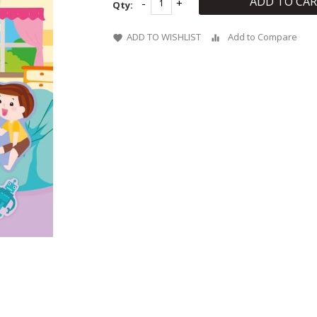
ADD TO CA
Qty:
ADD TO WISHLIST
Add to Compare