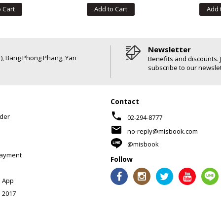
 Cart
Add to Cart
Add 
Newsletter
6 ), Bang Phong Phang, Yan
Benefits and discounts. 
subscribe to our newslet
Contact
phone
der
02-294-8777
mail
no-reply@misbook.com
@misbook
Payment
Follow
 App
 2017