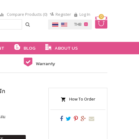
Compare Products (0)
Register
Log In
0
NT
BLOG
ABOUT US
Warranty
ัก
How To Order
ล่ม