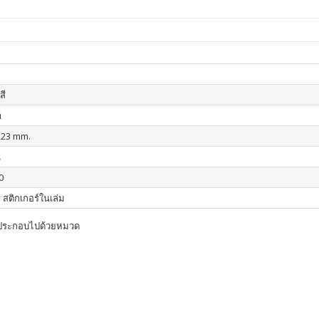
สี
า
223 mm.
น
0
 สติกเกอร์ในเล่ม
ม ประกอบไปด้วยหมวด