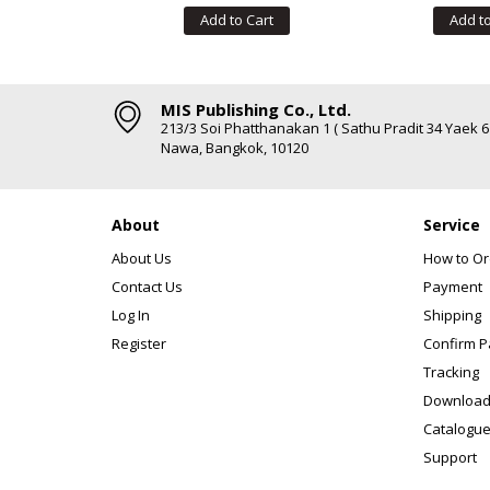
Add to Cart
Add to
MIS Publishing Co., Ltd.
213/3 Soi Phatthanakan 1 ( Sathu Pradit 34 Yaek 
Nawa, Bangkok, 10120
About
Service
About Us
How to Or
Contact Us
Payment
Log In
Shipping
Register
Confirm 
Tracking
Download
Catalogue
Support