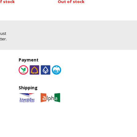
f stock
Out of stock
Add
Just
ter.
Payment
Shipping