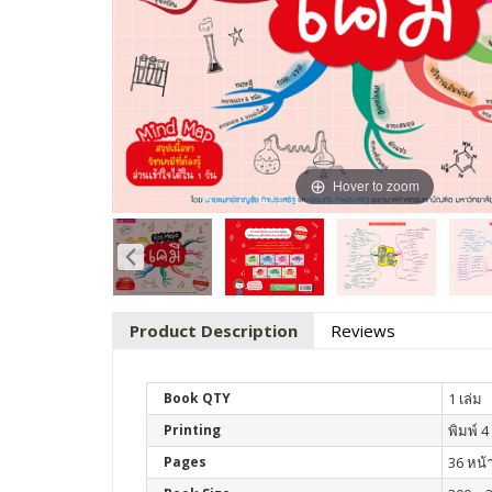
Hover to zoom
Product Description
Reviews
Book QTY
1 เล่ม
Printing
พิมพ์ 4 
Pages
36 หน้