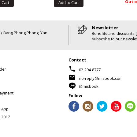
Out o
 Cart
Add to Cart
Newsletter
6 ), Bang Phong Phang, Yan
Benefits and discounts. 
subscribe to our newslet
Contact
phone
der
02-294-8777
mail
no-reply@misbook.com
@misbook
Payment
Follow
 App
 2017