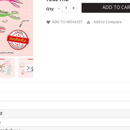
ADD TO CA
Qty:
ADD TO WISHLIST
Add to Compare
สี
า