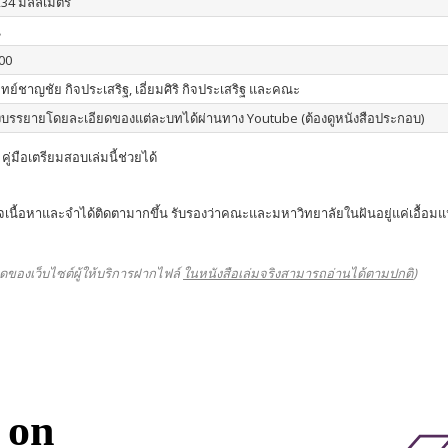
234 มิลลิเมตร
น
00
ย์ชาญชัย กิจประเสริฐ, เอี่ยมศิริ กิจประเสริฐ และคณะ
ยงบรรยายโดยละเอียดของแต่ละบทได้ผ่านทาง Youtube (ต้องดูหนังสือประกอบ)
่มือเตรียมสอบเล่มนี้ช่วยได้
นื้อหาและจำได้ติดตามากขึ้น รับรองว่าคณะและมหาวิทยาลัยในฝันอยู่แค่เอื้อมแน
ดของเว็บไซต์ผู้ให้บริการฝากไฟล์
ในหนังสือเล่มจริงสามารถอ่านได้ตามปกติ
)