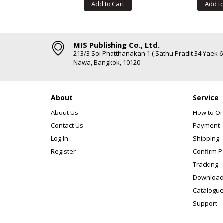
Add to Cart
Add to
MIS Publishing Co., Ltd.
213/3 Soi Phatthanakan 1 ( Sathu Pradit 34 Yaek 
Nawa, Bangkok, 10120
About
Service
About Us
How to Or
Contact Us
Payment
Log In
Shipping
Register
Confirm 
Tracking
Download
Catalogue
Support