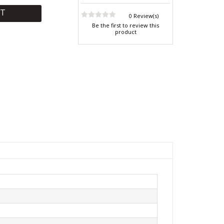
RT
0 Review(s)
Be the first to review this
product