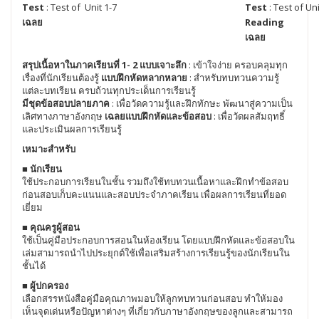
Test
: Test of Unit 1-7
Test
: Test of Uni
เฉลย
Reading
เฉลย
สรุปเนื้อหาในภาคเรียนที่ 1- 2 แบบเจาะลึก
: เข้าใจง่าย ครอบคลุมทุก
เรื่องที่นักเรียนต้องรู้
แบบฝึกหัดหลากหลาย
: สำหรับทบทวนความรู้
แต่ละบทเรียน ครบถ้วนทุกประเด็นการเรียนรู้
มีชุดข้อสอบปลายภาค
: เพื่อวัดความรู้และฝึกทักษะ พัฒนาสู่ความเป็น
เลิศทางภาษาอังกฤษ
เฉลยแบบฝึกหัดและข้อสอบ
: เพื่อวัดผลสัมฤทธิ์
และประเมินผลการเรียนรู้
เหมาะสำหรับ
■ นักเรียน
ใช้ประกอบการเรียนในชั้น รวมถึงใช้ทบทวนเนื้อหาและฝึกทำข้อสอบ
ก่อนสอบเก็บคะแนนและสอบประจำภาคเรียน เพื่อผลการเรียนที่ยอด
เยี่ยม
■ คุณครูผู้สอน
ใช้เป็นคู่มือประกอบการสอนในห้องเรียน โดยแบบฝึกหัดและข้อสอบใน
เล่มสามารถนำไปประยุกต์ใช้เพื่อเสริมสร้างการเรียนรู้ของนักเรียนใน
ชั้นได้
■ ผู้ปกครอง
เลือกสรรหนังสือคู่มือคุณภาพมอบให้ลูกทบทวนก่อนสอบ ทำให้มอง
เห็นจุดเด่นหรือปัญหาต่างๆ ที่เกี่ยวกับภาษาอังกฤษของลูกและสามารถ