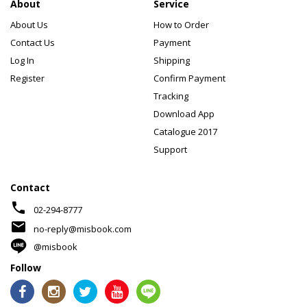
About
Service
About Us
How to Order
Contact Us
Payment
Log In
Shipping
Register
Confirm Payment
Tracking
Download App
Catalogue 2017
Support
Contact
phone
02-294-8777
mail
no-reply@misbook.com
@misbook
Follow