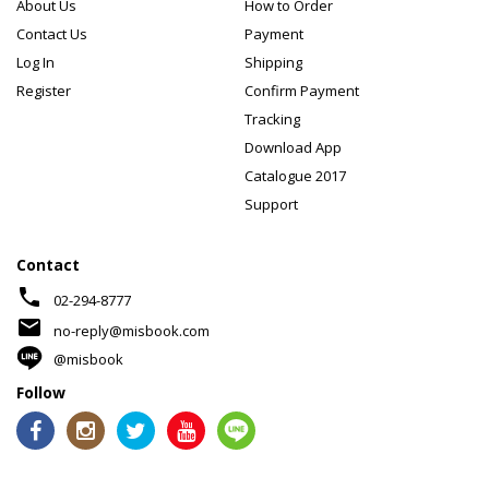
About Us
How to Order
Contact Us
Payment
Log In
Shipping
Register
Confirm Payment
Tracking
Download App
Catalogue 2017
Support
Contact
phone
02-294-8777
mail
no-reply@misbook.com
@misbook
Follow