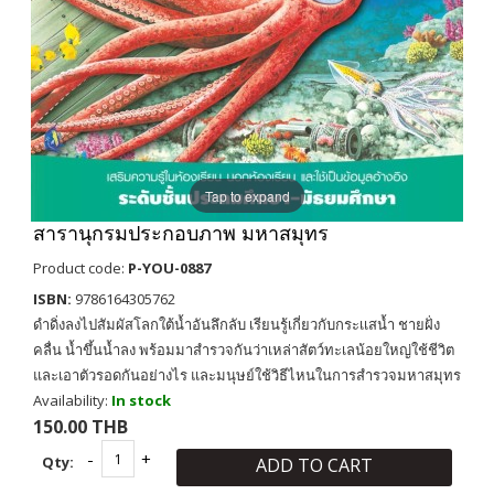
Tap to expand
สารานุกรมประกอบภาพ มหาสมุทร
Product code:
P-YOU-0887
ISBN:
9786164305762
ดำดิ่งลงไปสัมผัสโลกใต้น้ำอันลึกลับ เรียนรู้เกี่ยวกับกระเเสน้ำ ชายฝั่ง
คลื่น น้ำขึ้นน้ำลง พร้อมมาสำรวจกันว่าเหล่าสัตว์ทะเลน้อยใหญ่ใช้ชีวิต
และเอาตัวรอดกันอย่างไร และมนุษย์ใช้วิธีไหนในการสำรวจมหาสมุทร
Availability:
In stock
150.00 THB
Qty:
ADD TO CART