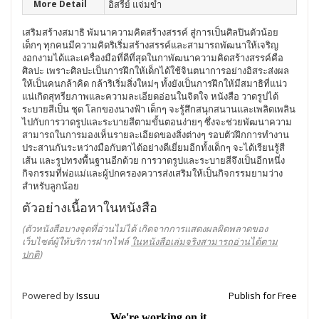
More Detail
อิสรีย์ แจ่มขำ
เสริมสร้างสมาธิ พัมนาความคิดสร้างสรรค์ สู่การเป็นศิลปินตัวน้อย
เด็กๆ ทุกคนมีความคิดริเริ่มสร้างสรรค์และสามารถพัฒนาให้เจริญ
งอกงามได้และเครื่องมือที่ดีที่สุดในกาพัฒนาความคิดสร้างสรรค์คือ
ศิลปะ เพราะศิลปะเป็นการฝึกให้เด็กได้ใช้จินตนาการอย่างอิสระส่งผล
ให้เป็นคนกล้าคิด กล้าริเริ่มสิ่งใหม่ๆ ทั้งยังเป็นการฝึกให้มีสมาธิที่แน่ว
แน่เกิดสุทรียภาพและความละเอียดอ่อนในจิตใจ หนังสือ วาดรูปได้
ระบายสีเป็น ชุด โลกของนางฟ้า เด็กๆ จะรู้สึกสนุกสนานและเพลิดเพลิน
ไปกับการวาดรูปและระบายสีตามขั้นตอนง่ายๆ ซึ่งจะช่วยพัฒนาความ
สามารถในการมองเห็นรายละเอียดของสิ่งต่างๆ รอบตัวฝึกการทำงาน
ประสานกันระหว่างมือกับตาได้อย่างดีเยี่ยมอีกทั้งเด็กๆ จะได้เรียนรู้สี
เส้น และรูปทรงพื้นฐานอีกด้วย การวาดรูปและระบายสีจึงเป็นอีกหนึ่ง
กิจกรรมที่พ่อแม่และผู้ปกครองควารส่งเสริมให้เป็นกิจกรรมยามว่าง
สำหรับลูกน้อย
ตัวอย่างเนื้อหาในหนังสือ
(ตัวหนังสือบางจุดที่อ่านไม่ได้ เกิดจากการแสดงผลผิดพลาดของ
เว็บไซต์ผู้ให้บริการฝากไฟล์
ในหนังสือเล่มจริงสามารถอ่านได้ตาม
ปกติ
)
Powered by
Issuu
Publish for Free