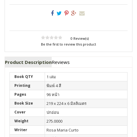
0 Review(s)
Be the first to review this product
Product Description
Reviews
Book QTY
1 เล่ม
Printing
พิมพ์ 4 สี
Pages
96 หน้า
Book Size
219 x 224 x 6 มิลลิเมตร
Cover
ปกอ่อน
Weight
275.0000
Writer
Rosa Maria Curto