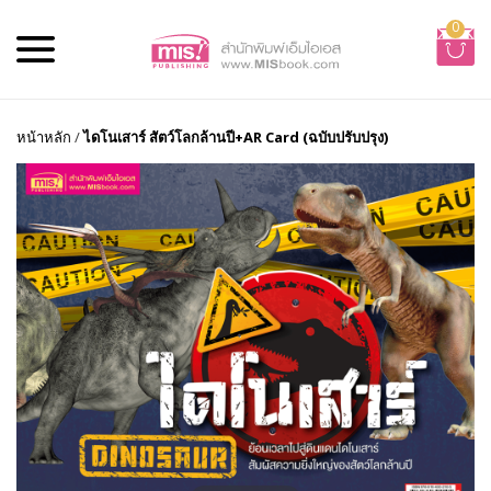
0
หน้าหลัก
/
ไดโนเสาร์ สัตว์โลกล้านปี+AR Card (ฉบับปรับปรุง)