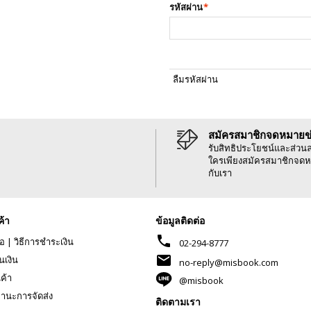
รหัสผ่าน
*
ลืมรหัสผ่าน
สมัครสมาชิกจดหมายข
รับสิทธิประโยชน์และส่วน
ใครเพียงสมัครสมาชิกจดห
กับเรา
ค้า
ข้อมูลติดต่อ
phone
้อ
|
วิธีการชำระเงิน
02-294-8777
mail
นเงิน
no-reply@misbook.com
นค้า
@misbook
านะการจัดส่ง
ติดตามเรา