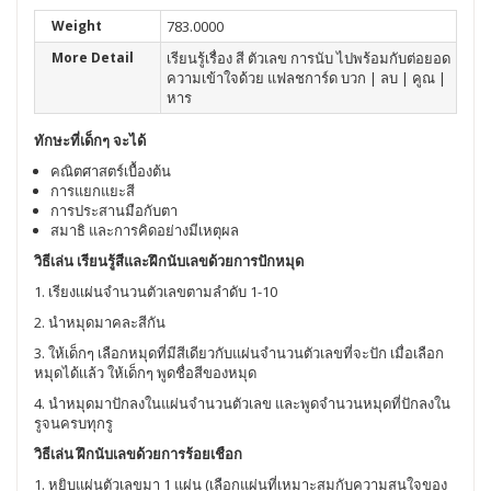
Weight
783.0000
More Detail
เรียนรู้เรื่อง สี ตัวเลข การนับ ไปพร้อมกับต่อยอด
ความเข้าใจด้วย แฟลชการ์ด บวก | ลบ | คูณ |
หาร
ทักษะที่เด็กๆ จะได้
คณิตศาสตร์เบื้องต้น
การแยกแยะสี
การประสานมือกับตา
สมาธิ และการคิดอย่างมีเหตุผล
วิธีเล่น เรียนรู้สีและฝึกนับเลขด้วยการปักหมุด
1. เรียงเเผ่นจำนวนตัวเลขตามลำดับ 1-10
2. นำหมุดมาคละสีกัน
3. ให้เด็กๆ เลือกหมุดที่มีสีเดียวกับแผ่นจำนวนตัวเลขที่จะปัก เมื่อเลือก
หมุดได้เเล้ว ให้เด็กๆ พูดชื่อสีของหมุด
4. นำหมุดมาปักลงในแผ่นจำนวนตัวเลข และพูดจำนวนหมุดที่ปักลงใน
รูจนครบทุกรู
วิธีเล่น ฝึกนับเลขด้วยการร้อยเชือก
1. หยิบแผ่นตัวเลขมา 1 แผ่น (เลือกแผ่นที่เหมาะสมกับความสนใจของ