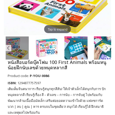
Tap to expand
หนังสือบอร์ดบุ๊คโฟม 100 First Animals พร้อมหนู
น้อยฝึกนับเลขด้วยหมุดหลากสี
Product code:
P-YOU-0086
ISBN:
1294877757597
เติมเต็มจินตนาการ เรียนรู้สนุกทุกสีสัน! ให้เจ้าตัวเล็กได้สนุกกับการ ปัก
หมุดหลากสี เรียนรู้เรื่อง สี – ตัวเลข – การนับ – การจับคู่ ไปพร้อมกับ
พัฒนากล้ามเนื้อมือมัดเล็ก เสริมต่อยอดความเข้าใจด้วย แฟลชการ์ด
บวก | ลบ | คูณ | หาร ครบจบในชุดเดียว! สนุกได้ เรียนรู้ได้ ฝึกสมาธิ
และเหตุผลไปพร้อมกัน