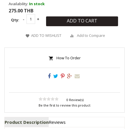
Availability:
In stock
275.00 THB
Qty:
ADD TO CART
ADD TO WISHLIST
Add to Compare
How To Order
0 Review(s)
Be the first to review this product
Product Description
Reviews