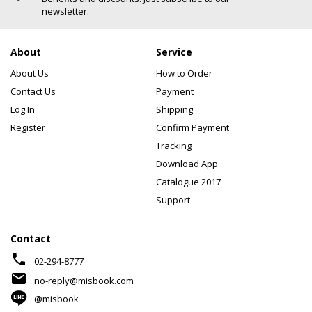
newsletter.
About
Service
About Us
How to Order
Contact Us
Payment
Log In
Shipping
Register
Confirm Payment
Tracking
Download App
Catalogue 2017
Support
Contact
phone
02-294-8777
mail
no-reply@misbook.com
@misbook