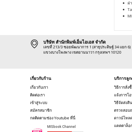
ฝ่
Ta
MI
บริษัท สำนักพิมพ์เอ็มไอเอส จำกัด
เลขที่ 213/3 ซอยพัฒนาการ 1 (สาธุประดิษฐ์ 34 แยก 6)
แขวงบางโพงพาง เขตยานนาวา กรุงเทพฯ 10120
เกี่ยวกับร้าน
บริการลูก
เกี่ยวกับเรา
วิธีการสั่งซื
ติดต่อเรา
แจ้งการโอ
เข้าสู่ระบบ
วิธีจัดส่งสิ
สมัครสมาชิก
ตรวจสอบถ
กดติดตามช่อง Youtube ที่นี่
ดาวน์โหล
แคตตาล็อ