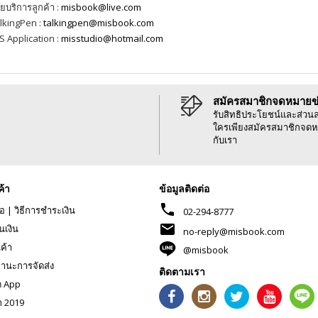
ายบริการลูกค้า :
misbook@live.com
lkingPen :
talkingpen@misbook.com
S Application :
misstudio@hotmail.com
สมัครสมาชิกจดหมายข
รับสิทธิประโยชน์และส่วน
ใครเพียงสมัครสมาชิกจดห
กับเรา
ค้า
ข้อมูลติดต่อ
phone
้อ
|
วิธีการชำระเงิน
02-294-8777
mail
นเงิน
no-reply@misbook.com
นค้า
@misbook
านะการจัดส่ง
ติดตามเรา
ด App
ก 2019