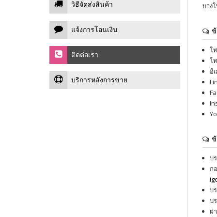
วิธีจัดส่งสินค้า
บางโ
แจ้งการโอนเงิน
ข
โท
ติดต่อเรา
โท
อีเ
บริการหลังการขาย
Li
Fa
In
Yo
ข
บร
กอ
ig
บร
บร
ฝา