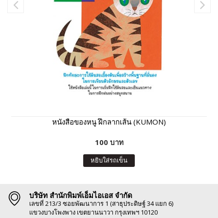
หนังสือของหนู ฝึกลากเส้น (KUMON)
100 บาท
หยิบใส่รถเข็น
บริษัท สำนักพิมพ์เอ็มไอเอส จำกัด
เลขที่ 213/3 ซอยพัฒนาการ 1 (สาธุประดิษฐ์ 34 แยก 6)
แขวงบางโพงพาง เขตยานนาวา กรุงเทพฯ 10120