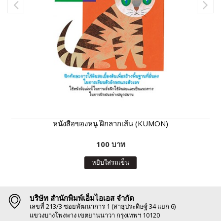
หนังสือของหนู ฝึกลากเส้น (KUMON)
100 บาท
หยิบใส่รถเข็น
บริษัท สำนักพิมพ์เอ็มไอเอส จำกัด
เลขที่ 213/3 ซอยพัฒนาการ 1 (สาธุประดิษฐ์ 34 แยก 6)
แขวงบางโพงพาง เขตยานนาวา กรุงเทพฯ 10120