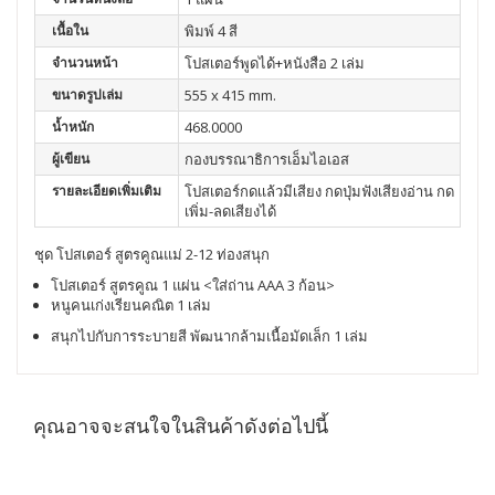
เนื้อใน
พิมพ์ 4 สี
จำนวนหน้า
โปสเตอร์พูดได้+หนังสือ 2 เล่ม
ขนาดรูปเล่ม
555 x 415 mm.
น้ำหนัก
468.0000
ผู้เขียน
กองบรรณาธิการเอ็มไอเอส
รายละเอียดเพิ่มเติม
โปสเตอร์กดเเล้วมีเสียง กดปุ่มฟังเสียงอ่าน กด
เพิ่ม-ลดเสียงได้
ชุด โปสเตอร์ สูตรคูณแม่ 2-12 ท่องสนุก
โปสเตอร์ สูตรคูณ 1 แผ่น <ใส่ถ่าน AAA 3 ก้อน>
หนูคนเก่งเรียนคณิต
1 เล่ม
สนุกไปกับการระบายสี พัฒนากล้ามเนื้อมัดเล็ก 1 เล่ม
คุณอาจจะสนใจในสินค้าดังต่อไปนี้