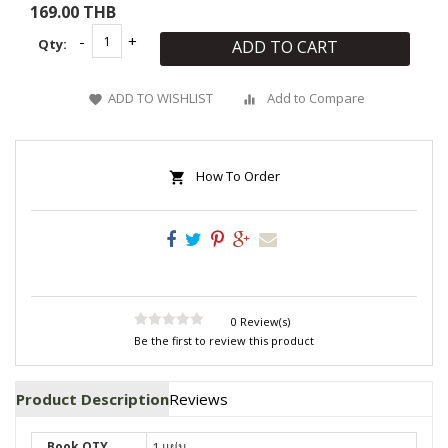
169.00 THB
Qty:
ADD TO CART
ADD TO WISHLIST
Add to Compare
How To Order
0 Review(s)
Be the first to review this product
Product Description
Reviews
Book QTY
1 แผ่น