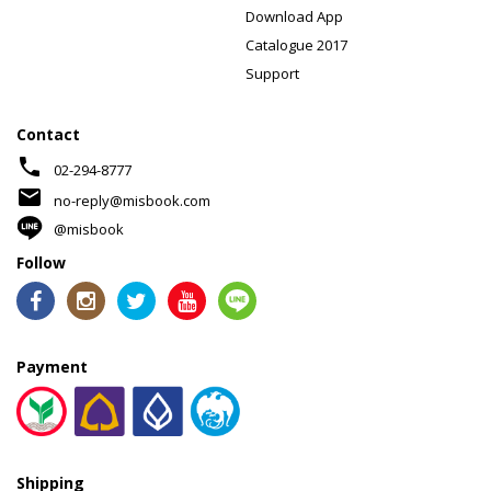
Download App
Catalogue 2017
Support
Contact
phone
02-294-8777
mail
no-reply@misbook.com
@misbook
Follow
Payment
Shipping