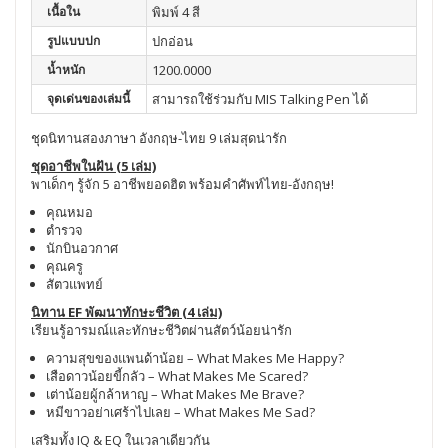
เนื้อใน
พิมพ์ 4 สี
รูปแบบปก
ปกอ่อน
น้ำหนัก
1200.0000
จุดเด่นของเล่มนี้
สามารถใช้ร่วมกับ MIS Talking Pen ได้
ชุดนิทานสองภาษา อังกฤษ-ไทย 9 เล่มสุดน่ารัก
ชุดอาชีพในฝัน (5 เล่ม)
พาเด็กๆ รู้จัก 5 อาชีพยอดฮิต พร้อมคำศัพท์ไทย-อังกฤษ!
คุณหมอ
ตำรวจ
นักบินอวกาศ
คุณครู
สัตวแพทย์
นิทาน EF พัฒนาทักษะชีวิต (4 เล่ม)
เรียนรู้อารมณ์และทักษะชีวิตผ่านสัตว์น้อยน่ารัก
ความสุขของแพนด้าน้อย – What Makes Me Happy?
เสือดาวน้อยขี้กลัว – What Makes Me Scared?
เต่าน้อยผู้กล้าหาญ – What Makes Me Brave?
หมีขาวอย่าเศร้าไปเลย – What Makes Me Sad?
เสริมทั้ง IQ & EQ ในเวลาเดียวกัน