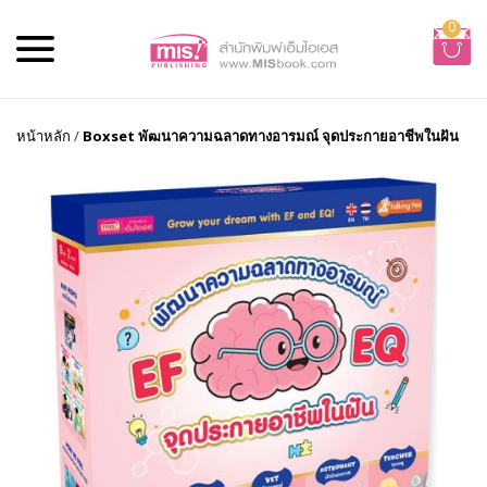
0
หน้าหลัก
/
Boxset พัฒนาความฉลาดทางอารมณ์ จุดประกายอาชีพในฝัน