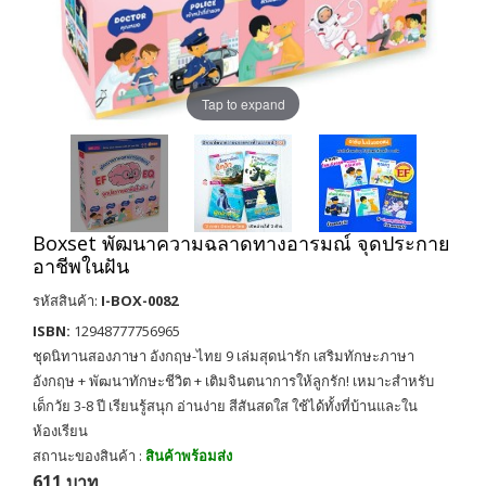
Tap to expand
Boxset พัฒนาความฉลาดทางอารมณ์ จุดประกาย
อาชีพในฝัน
รหัสสินค้า:
I-BOX-0082
ISBN:
12948777756965
ชุดนิทานสองภาษา อังกฤษ-ไทย 9 เล่มสุดน่ารัก เสริมทักษะภาษา
อังกฤษ + พัฒนาทักษะชีวิต + เติมจินตนาการให้ลูกรัก! เหมาะสำหรับ
เด็กวัย 3-8 ปี เรียนรู้สนุก อ่านง่าย สีสันสดใส ใช้ได้ทั้งที่บ้านและใน
ห้องเรียน
สถานะของสินค้า :
สินค้าพร้อมส่ง
611 บาท