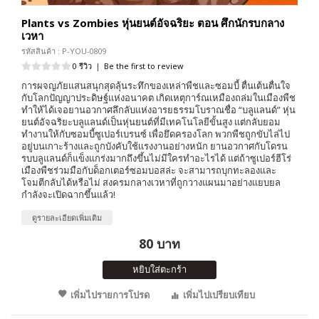
Plants vs Zombies หุ่นยนต์อัจฉริยะ ตอน ศึกนักรบกลาง
เวหา
รหัสสินค้า : P-YOU-0809
0 รีวิว
|
Be the first to review
การผจญภัยแสนสนุกสุดลุ้นระทึกของเหล่าพืชและซอมบี้ ตื่นเต้นตื่นใจ
กับโลกปัญญาประดิษฐ์แห่งอนาคต เกิดเหตุการ์ณเหมืองถล่มในเมืองพืช
ทำให้ได้เจอยานอวกาศลึกลับแห่งอารยธรรมโบราณชื่อ “บลูแลนด์” หุ่น
ยนต์อัจฉริยะบลูแลนด์เป็นหุ่นยนต์ที่มีเทคโนโลยีขั้นสูง แต่กลับยอม
ทำงานให้กับซอมบี้ซูเปอร์เบรนซ์ เพื่อยึดครองโลก พวกพืชถูกขับไล่ไป
อยู่บนเกาะร้างและถูกบังคับใช้เเรงงานอย่างหนัก ยานอวกาศกับโดรน
รบบลูแลนด์ก็แข็งแกร่งมากถึงขึ้นไม่มีใครทำอะไรได้ แต่ถ้าซูเปอร์ฮีโร่
เมืองพืชร่วมมือกับด็อกเตอร์ซอมบอสล่ะ จะสามารถบุกทะลองและ
โจมตีกลับได้หรือไม่ สงครมกลางเวหาที่ถูกวางแผนมาอย่างแยบยล
กำลังจะเปิดฉากขึ้นแล้ว!
ดูรายละเอียดเพิ่มเติม
80 บาท
หยิบใส่ตะกร้า
เพิ่มไปรายการโปรด
เพิ่มไปเปรียบเทียบ