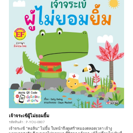
เจ้าจระเข้ผู้ไม่ยอมยิ้ม
รหัสสินค้า : P-YOU-0807
เจ้าจระเข้ "คอลิน" ไม่ยิ้ม ใบหน้าจึงดูเศร้าหมองตลอดเวลา เจ้างู