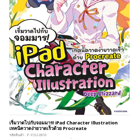
เริ่มวาดไปกับจอมมาร! iPad Character Illustration
เทคนิควาดง่ายวาดเร็วด้วย Procreate
รหัสสินค้า : P-YOU-0810