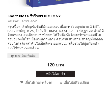
Short Note ชีววิทยา BIOLOGY
รหัสสินค้า : P-YOU-0040
สรุปเนื้อหาสำคัญเข้มข้นที่มักออกสอบ เพื่อการสอบทุกสนาม O-NET,
PAT 2 สามัญ, TCAS, โอลิมปิก, BMAT, IGCSE, SAT Biology E/M อ่านได้
ด้วยตนเอง เล่มเดียวจบ ทำข้อสอบได้ ไม่ต้องง้อติวเตอร์! “อ่านเล่มนี้ไป
สอบอย่างมั่นใจ” เนื้อหาหลากหลาย ครบถ้วน สรุปสาระสำคัญที่มักออก
สอบ ไฮไลต์จุดสำคัญให้เป็นพิเศษ ออกแบบมาเพื่อช่วยให้ผู้เตรียมตัว
สอบใช้ทบทวนบทเรียน
ดูรายละเอียดเพิ่มเติม
120 บาท
หยิบใส่ตะกร้า
เพิ่มไปรายการโปรด
เพิ่มไปเปรียบเทียบ