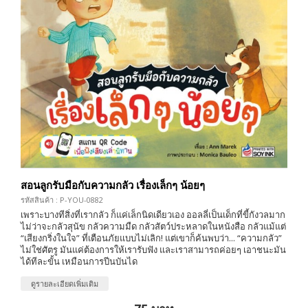
สอนลูกรับมือกับความกลัว เรื่องเล็กๆ น้อยๆ
รหัสสินค้า : P-YOU-0882
เพราะบางทีสิ่งที่เรากลัว ก็แค่เล็กนิดเดียวเอง ออลลี่เป็นเด็กที่ขี้กังวลมาก
ไม่ว่าจะกลัวสุนัข กลัวความมืด กลัวสัตว์ประหลาดในหนังสือ กลัวแม้แต่
“เสียงกริ่งในใจ” ที่เตือนภัยแบบไม่เลิก! แต่เขาก็ค้นพบว่า... “ความกลัว”
ไม่ใช่ศัตรู มันแค่ต้องการให้เรารับฟัง และเราสามารถค่อยๆ เอาชนะมัน
ได้ทีละขั้น เหมือนการปีนบันได
ดูรายละเอียดเพิ่มเติม