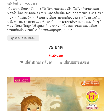
รหัสสินค้า : P-YOU-0883
เมื่อความมืดน่ากลัว... แต่ก็ไม่ได้น่ากลัวตลอดไป โจโจกลัวเวลานอน
ที่สุดในโลก เขาคิดถึงสัตว์ประหลาดใต้เตียง เงาน่ากลัวบนผนัง หรือเสียง
แปลกๆ ในห้องมืด ทุกคืนกลายเป็นการผจญภัยของความกังวล แต่วัน
หนึ่ง พ่อ แม่ คุณยาย และเพื่อนๆ ก็ค่อยๆ พาเขาค้นพบว่า... แสงเล็ก ๆ ก็
พอจะไล่เงาใหญ่ๆ ได้ หุ่นเงาก็แค่ภาพจากมือของเราเอง และแม้แต่
“งานเลี้ยงในความมืด” ก็อาจจะสนุกสุดๆ เลยล่ะ!
ดูรายละเอียดเพิ่มเติม
75 บาท
สินค้าหมด
เพิ่มไปรายการโปรด
เพิ่มไปเปรียบเทียบ