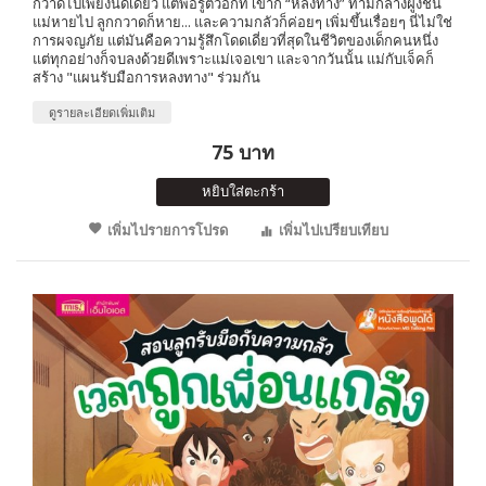
กวาดไปเพียงนิดเดียว แต่พอรู้ตัวอีกที เขาก็ “หลงทาง” ท่ามกลางฝูงชน
แม่หายไป ลูกกวาดก็หาย... และความกลัวก็ค่อยๆ เพิ่มขึ้นเรื่อยๆ นี่ไม่ใช่
การผจญภัย แต่มันคือความรู้สึกโดดเดี่ยวที่สุดในชีวิตของเด็กคนหนึ่ง
แต่ทุกอย่างก็จบลงด้วยดีเพราะแม่เจอเขา และจากวันนั้น แม่กับเจ็คก็
สร้าง "แผนรับมือการหลงทาง" ร่วมกัน
ดูรายละเอียดเพิ่มเติม
75 บาท
หยิบใส่ตะกร้า
เพิ่มไปรายการโปรด
เพิ่มไปเปรียบเทียบ