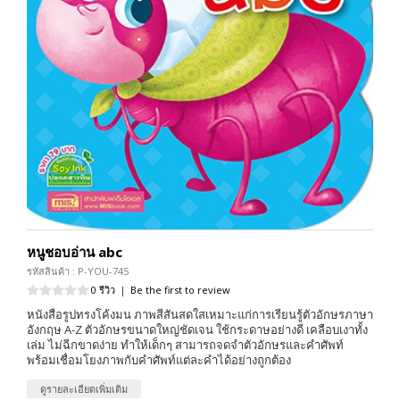
หนูชอบอ่าน abc
รหัสสินค้า : P-YOU-745
0 รีวิว
|
Be the first to review
หนังสือรูปทรงโค้งมน ภาพสีสันสดใสเหมาะแก่การเรียนรู้ตัวอักษรภาษา
อังกฤษ A-Z ตัวอักษรขนาดใหญ่ชัดเจน ใช้กระดาษอย่างดี เคลือบเงาทั้ง
เล่ม ไม่ฉีกขาดง่าย ทำให้เด็กๆ สามารถจดจำตัวอักษรและคำศัพท์
พร้อมเชื่อมโยงภาพกับคำศัพท์แต่ละคำได้อย่างถูกต้อง
ดูรายละเอียดเพิ่มเติม