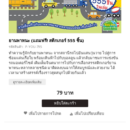
ยานพาหนะ (แถมฟรี! สติกเกอร์ 555 ชิ้น)
รหัสสินค้า : P-YOU-795
ทำความรู้จักกับยานพาหนะ จากสถานีรถไปอันแสนวุ่นวาย ไปสู่การ
ซ้อมแล่นเรือใบ พร้อมเหินฟ้าไปกับบอลลูน แล้วกลับมาชมการแข่งขัน
รถมอเตอร์ไซค์ เติมเต็มจินตนาการไปกับการเลือกสรรสติกเกอร์ยาน
พาหนะหลากหลายชนิด มาติดลงบนฉากให้สมบูรณ์และสวยงาม ได้
เวลามาสร้างสรรค์เรื่องราวสุดสนุกไปด้วยกันแล้ว
ดูรายละเอียดเพิ่มเติม
79 บาท
หยิบใส่ตะกร้า
เพิ่มไปรายการโปรด
เพิ่มไปเปรียบเทียบ