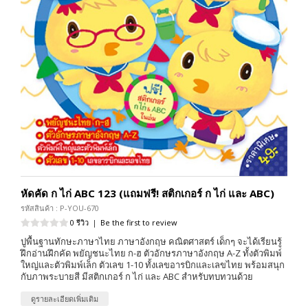
หัดคัด ก ไก่ ABC 123 (แถมฟรี! สติกเกอร์ ก ไก่ และ ABC)
รหัสสินค้า : P-YOU-670
0 รีวิว
|
Be the first to review
ปูพื้นฐานทักษะภาษาไทย ภาษาอังกฤษ คณิตศาสตร์ เด็กๆ จะได้เรียนรู้
ฝึกอ่านฝึกคัด พยัญชนะไทย ก-ฮ ตัวอักษรภาษาอังกฤษ A-Z ทั้งตัวพิมพ์
ใหญ่และตัวพิมพ์เล็ก ตัวเลข 1-10 ทั้งเลขอารบิกและเลขไทย พร้อมสนุก
กับภาพระบายสี มีสติกเกอร์ ก ไก่ และ ABC สำหรับทบทวนด้วย
ดูรายละเอียดเพิ่มเติม