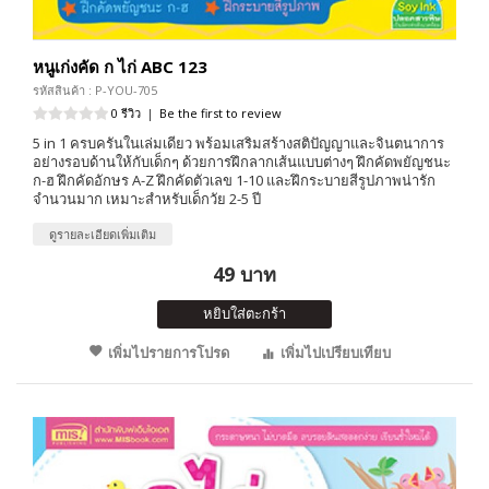
หนูเก่งคัด ก ไก่ ABC 123
รหัสสินค้า : P-YOU-705
0 รีวิว
|
Be the first to review
5 in 1 ครบครันในเล่มเดียว พร้อมเสริมสร้างสติปัญญาและจินตนาการ
อย่างรอบด้านให้กับเด็กๆ ด้วยการฝึกลากเส้นแบบต่างๆ ฝึกคัดพยัญชนะ
ก-ฮ ฝึกคัดอักษร A-Z ฝึกคัดตัวเลข 1-10 และฝึกระบายสีรูปภาพน่ารัก
จำนวนมาก เหมาะสำหรับเด็กวัย 2-5 ปี
ดูรายละเอียดเพิ่มเติม
49 บาท
หยิบใส่ตะกร้า
เพิ่มไปรายการโปรด
เพิ่มไปเปรียบเทียบ