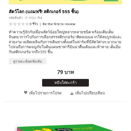
สัตว์โลก (แถมฟรี! สติกเกอร์ 555 ชิ้น)
รหัสสินค้า : P-YOU-794
0 รีวิว
|
Be the first to review
ทำความรู้จักกับเพื่อนสัตว์น้อยใหญ่หลากหลายชนิด พร้อมเติมเต็ม
จินตนาการไปกับการเลือกสรรสติกเกอร์มาติดลงบนฉากให้สมบูรณ์และ
สวยงาม เพลิดเพลินกับการเดินทางตั้งแต่ในฟาร์มที่มีสัตว์ต่างๆ มากมาย
ไปจนถึงการผจญภัยในดินแดนซาฟารีอันน่าตื่นเต้นและท้าทาย เต็มอิ่ม
กับสติกเกอร์มากถึง 555 ชิ้น
ดูรายละเอียดเพิ่มเติม
79 บาท
หยิบใส่ตะกร้า
เพิ่มไปรายการโปรด
เพิ่มไปเปรียบเทียบ