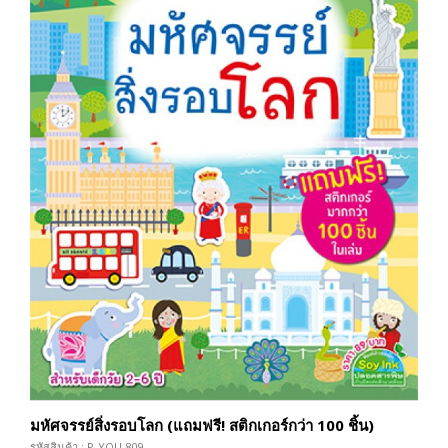
มหัศจรรย์สิ่งรอบโลก (แถมฟรี! สติกเกอร์กว่า 100 ชิ้น)
รหัสสินค้า : P-YOU-809