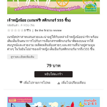
เจ้าหญิงน้อย (แถมฟรี! สติกเกอร์ 555 ชิ้น)
รหัสสินค้า : P-YOU-796
0 รีวิว
|
Be the first to review
เนรมิตปราสาทแสนสวยและน่าอยู่ให้กับเหล่าเจ้าหญิงน้อยน่ารัก พร้อม
เติมเต็มจินตนาการไปกับการเลือกสรรสติกเกอร์มาติดลงบนฉากให้
สมบูรณ์และสวยงาม เพลิดเพลินห้องสวยๆ และสถานที่น่าอยู่ตามมุม
ต่างๆ ในวังอันโอ่อ่าของเจ้าหญิง เต็มอิ่มกับสติกเกอร์มากถึง 555 ชิ้น
ดูรายละเอียดเพิ่มเติม
79 บาท
หยิบใส่ตะกร้า
เพิ่มไปรายการโปรด
เพิ่มไปเปรียบเทียบ