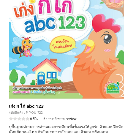
เก่ง ก ไก่ abc 123
รหัสสินค้า : P-YOU-722
0 รีวิว
|
Be the first to review
ปูพื้นฐานทักษะการอ่านและการเขียนที่แข็งแรงให้ลูกรัก ด้วยแบบฝึกหัด
คัดพยัญชนะไทย ตัวอักษรภาษาอังกฤษ และตัวเลข พร้อมเกม