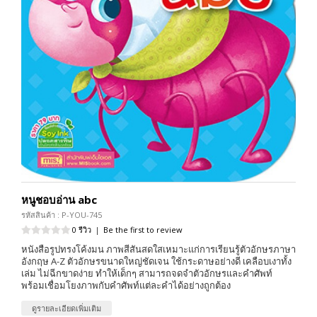
หนูชอบอ่าน abc
รหัสสินค้า : P-YOU-745
0 รีวิว
|
Be the first to review
หนังสือรูปทรงโค้งมน ภาพสีสันสดใสเหมาะแก่การเรียนรู้ตัวอักษรภาษา
อังกฤษ A-Z ตัวอักษรขนาดใหญ่ชัดเจน ใช้กระดาษอย่างดี เคลือบเงาทั้ง
เล่ม ไม่ฉีกขาดง่าย ทำให้เด็กๆ สามารถจดจำตัวอักษรและคำศัพท์
พร้อมเชื่อมโยงภาพกับคำศัพท์แต่ละคำได้อย่างถูกต้อง
ดูรายละเอียดเพิ่มเติม