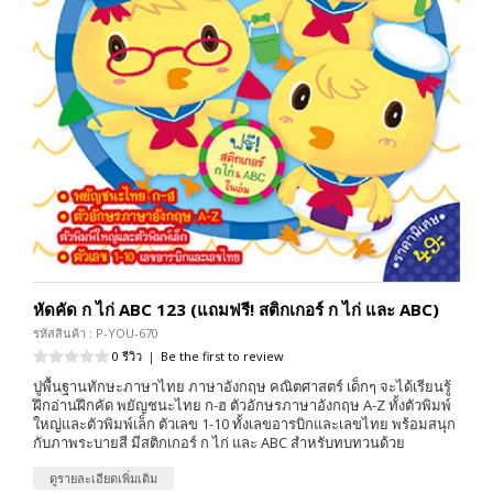
หัดคัด ก ไก่ ABC 123 (แถมฟรี! สติกเกอร์ ก ไก่ และ ABC)
รหัสสินค้า : P-YOU-670
0 รีวิว
|
Be the first to review
ปูพื้นฐานทักษะภาษาไทย ภาษาอังกฤษ คณิตศาสตร์ เด็กๆ จะได้เรียนรู้
ฝึกอ่านฝึกคัด พยัญชนะไทย ก-ฮ ตัวอักษรภาษาอังกฤษ A-Z ทั้งตัวพิมพ์
ใหญ่และตัวพิมพ์เล็ก ตัวเลข 1-10 ทั้งเลขอารบิกและเลขไทย พร้อมสนุก
กับภาพระบายสี มีสติกเกอร์ ก ไก่ และ ABC สำหรับทบทวนด้วย
ดูรายละเอียดเพิ่มเติม