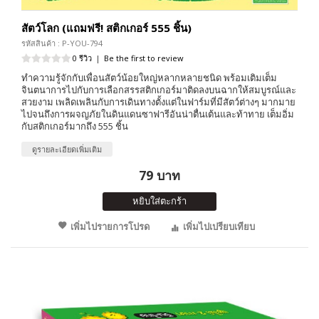
สัตว์โลก (แถมฟรี! สติกเกอร์ 555 ชิ้น)
รหัสสินค้า : P-YOU-794
0 รีวิว
|
Be the first to review
ทำความรู้จักกับเพื่อนสัตว์น้อยใหญ่หลากหลายชนิด พร้อมเติมเต็ม
จินตนาการไปกับการเลือกสรรสติกเกอร์มาติดลงบนฉากให้สมบูรณ์และ
สวยงาม เพลิดเพลินกับการเดินทางตั้งแต่ในฟาร์มที่มีสัตว์ต่างๆ มากมาย
ไปจนถึงการผจญภัยในดินแดนซาฟารีอันน่าตื่นเต้นและท้าทาย เต็มอิ่ม
กับสติกเกอร์มากถึง 555 ชิ้น
ดูรายละเอียดเพิ่มเติม
79 บาท
หยิบใส่ตะกร้า
เพิ่มไปรายการโปรด
เพิ่มไปเปรียบเทียบ