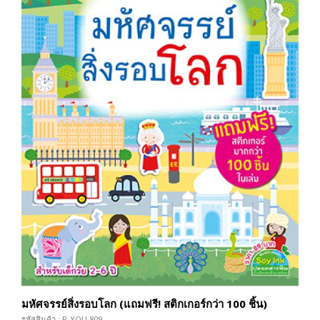
มหัศจรรย์สิ่งรอบโลก (แถมฟรี! สติกเกอร์กว่า 100 ชิ้น)
รหัสสินค้า : P-YOU-809