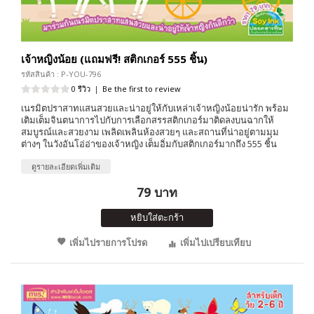
เจ้าหญิงน้อย (แถมฟรี! สติกเกอร์ 555 ชิ้น)
รหัสสินค้า : P-YOU-796
0 รีวิว
|
Be the first to review
เนรมิตปราสาทแสนสวยและน่าอยู่ให้กับเหล่าเจ้าหญิงน้อยน่ารัก พร้อม
เติมเต็มจินตนาการไปกับการเลือกสรรสติกเกอร์มาติดลงบนฉากให้
สมบูรณ์และสวยงาม เพลิดเพลินห้องสวยๆ และสถานที่น่าอยู่ตามมุม
ต่างๆ ในวังอันโอ่อ่าของเจ้าหญิง เต็มอิ่มกับสติกเกอร์มากถึง 555 ชิ้น
ดูรายละเอียดเพิ่มเติม
79 บาท
หยิบใส่ตะกร้า
เพิ่มไปรายการโปรด
เพิ่มไปเปรียบเทียบ