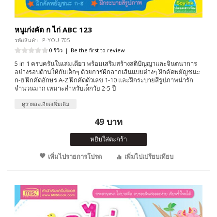
หนูเก่งคัด ก ไก่ ABC 123
รหัสสินค้า : P-YOU-705
0 รีวิว
|
Be the first to review
5 in 1 ครบครันในเล่มเดียว พร้อมเสริมสร้างสติปัญญาและจินตนาการ
อย่างรอบด้านให้กับเด็กๆ ด้วยการฝึกลากเส้นแบบต่างๆ ฝึกคัดพยัญชนะ
ก-ฮ ฝึกคัดอักษร A-Z ฝึกคัดตัวเลข 1-10 และฝึกระบายสีรูปภาพน่ารัก
จำนวนมาก เหมาะสำหรับเด็กวัย 2-5 ปี
ดูรายละเอียดเพิ่มเติม
49 บาท
หยิบใส่ตะกร้า
เพิ่มไปรายการโปรด
เพิ่มไปเปรียบเทียบ