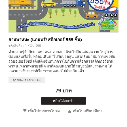
ยานพาหนะ (แถมฟรี! สติกเกอร์ 555 ชิ้น)
รหัสสินค้า : P-YOU-795
ทำความรู้จักกับยานพาหนะ จากสถานีรถไปอันแสนวุ่นวาย ไปสู่การ
ซ้อมแล่นเรือใบ พร้อมเหินฟ้าไปกับบอลลูน แล้วกลับมาชมการแข่งขัน
รถมอเตอร์ไซค์ เติมเต็มจินตนาการไปกับการเลือกสรรสติกเกอร์ยาน
พาหนะหลากหลายชนิด มาติดลงบนฉากให้สมบูรณ์และสวยงาม ได้
เวลามาสร้างสรรค์เรื่องราวสุดสนุกไปด้วยกันแล้ว
ดูรายละเอียดเพิ่มเติม
79 บาท
หยิบใส่ตะกร้า
เพิ่มไปรายการโปรด
เพิ่มไปเปรียบเทียบ