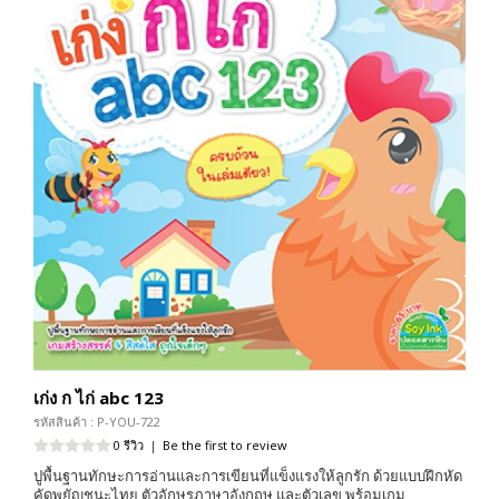
เก่ง ก ไก่ abc 123
รหัสสินค้า : P-YOU-722
0 รีวิว
|
Be the first to review
ปูพื้นฐานทักษะการอ่านและการเขียนที่แข็งแรงให้ลูกรัก ด้วยแบบฝึกหัด
คัดพยัญชนะไทย ตัวอักษรภาษาอังกฤษ และตัวเลข พร้อมเกม