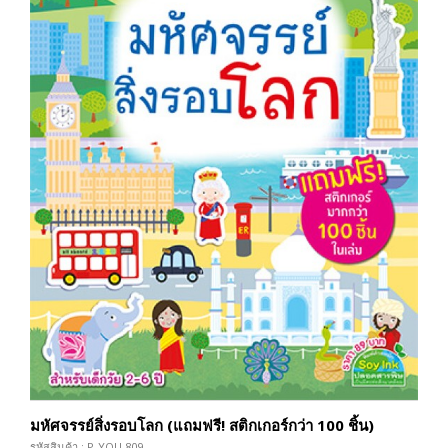
มหัศจรรย์สิ่งรอบโลก (แถมฟรี! สติกเกอร์กว่า 100 ชิ้น)
รหัสสินค้า : P-YOU-809