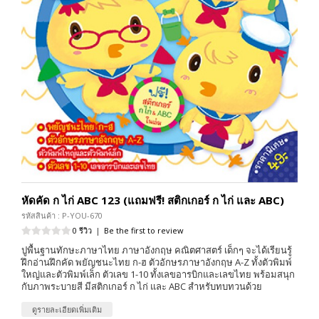
หัดคัด ก ไก่ ABC 123 (แถมฟรี! สติกเกอร์ ก ไก่ และ ABC)
รหัสสินค้า : P-YOU-670
0 รีวิว
|
Be the first to review
ปูพื้นฐานทักษะภาษาไทย ภาษาอังกฤษ คณิตศาสตร์ เด็กๆ จะได้เรียนรู้
ฝึกอ่านฝึกคัด พยัญชนะไทย ก-ฮ ตัวอักษรภาษาอังกฤษ A-Z ทั้งตัวพิมพ์
ใหญ่และตัวพิมพ์เล็ก ตัวเลข 1-10 ทั้งเลขอารบิกและเลขไทย พร้อมสนุก
กับภาพระบายสี มีสติกเกอร์ ก ไก่ และ ABC สำหรับทบทวนด้วย
ดูรายละเอียดเพิ่มเติม