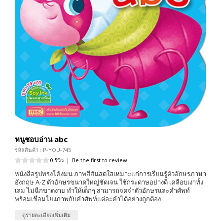
หนูชอบอ่าน abc
รหัสสินค้า : P-YOU-745
0 รีวิว
|
Be the first to review
หนังสือรูปทรงโค้งมน ภาพสีสันสดใสเหมาะแก่การเรียนรู้ตัวอักษรภาษา
อังกฤษ A-Z ตัวอักษรขนาดใหญ่ชัดเจน ใช้กระดาษอย่างดี เคลือบเงาทั้ง
เล่ม ไม่ฉีกขาดง่าย ทำให้เด็กๆ สามารถจดจำตัวอักษรและคำศัพท์
พร้อมเชื่อมโยงภาพกับคำศัพท์แต่ละคำได้อย่างถูกต้อง
ดูรายละเอียดเพิ่มเติม