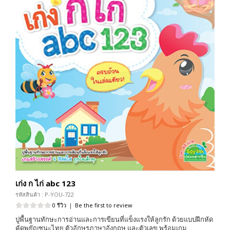
เก่ง ก ไก่ abc 123
รหัสสินค้า : P-YOU-722
0 รีวิว
|
Be the first to review
ปูพื้นฐานทักษะการอ่านและการเขียนที่แข็งแรงให้ลูกรัก ด้วยแบบฝึกหัด
คัดพยัญชนะไทย ตัวอักษรภาษาอังกฤษ และตัวเลข พร้อมเกม