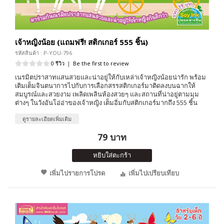
เจ้าหญิงน้อย (แถมฟรี! สติกเกอร์ 555 ชิ้น)
รหัสสินค้า : P-YOU-796
0 รีวิว
|
Be the first to review
เนรมิตปราสาทแสนสวยและน่าอยู่ให้กับเหล่าเจ้าหญิงน้อยน่ารัก พร้อม
เติมเต็มจินตนาการไปกับการเลือกสรรสติกเกอร์มาติดลงบนฉากให้
สมบูรณ์และสวยงาม เพลิดเพลินห้องสวยๆ และสถานที่น่าอยู่ตามมุม
ต่างๆ ในวังอันโอ่อ่าของเจ้าหญิง เต็มอิ่มกับสติกเกอร์มากถึง 555 ชิ้น
ดูรายละเอียดเพิ่มเติม
79 บาท
หยิบใส่ตะกร้า
เพิ่มไปรายการโปรด
เพิ่มไปเปรียบเทียบ