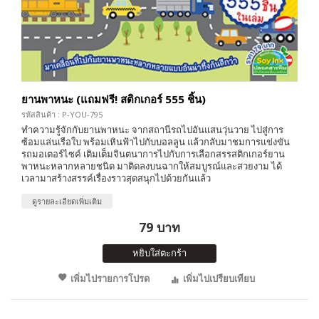
ยานพาหนะ (แถมฟรี! สติกเกอร์ 555 ชิ้น)
รหัสสินค้า : P-YOU-795
ทำความรู้จักกับยานพาหนะ จากสถานีรถไปอันแสนวุ่นวาย ไปสู่การ
ซ้อมแล่นเรือใบ พร้อมเหินฟ้าไปกับบอลลูน แล้วกลับมาชมการแข่งขัน
รถมอเตอร์ไซค์ เติมเต็มจินตนาการไปกับการเลือกสรรสติกเกอร์ยาน
พาหนะหลากหลายชนิด มาติดลงบนฉากให้สมบูรณ์และสวยงาม ได้
เวลามาสร้างสรรค์เรื่องราวสุดสนุกไปด้วยกันแล้ว
ดูรายละเอียดเพิ่มเติม
79 บาท
หยิบใส่ตะกร้า
เพิ่มไปรายการโปรด
เพิ่มไปเปรียบเทียบ