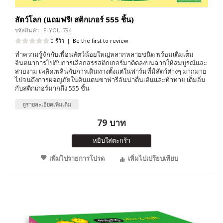
สัตว์โลก (แถมฟรี! สติกเกอร์ 555 ชิ้น)
รหัสสินค้า : P-YOU-794
0 รีวิว
|
Be the first to review
ทำความรู้จักกับเพื่อนสัตว์น้อยใหญ่หลากหลายชนิด พร้อมเติมเต็ม
จินตนาการไปกับการเลือกสรรสติกเกอร์มาติดลงบนฉากให้สมบูรณ์และ
สวยงาม เพลิดเพลินกับการเดินทางตั้งแต่ในฟาร์มที่มีสัตว์ต่างๆ มากมาย
ไปจนถึงการผจญภัยในดินแดนซาฟารีอันน่าตื่นเต้นและท้าทาย เต็มอิ่ม
กับสติกเกอร์มากถึง 555 ชิ้น
ดูรายละเอียดเพิ่มเติม
79 บาท
หยิบใส่ตะกร้า
เพิ่มไปรายการโปรด
เพิ่มไปเปรียบเทียบ