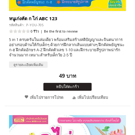
หนูเก่งคัด ก ไก่ ABC 123
รหัสสินค้า : P-YOU-705
0 รีวิว
|
Be the first to review
5 in 1 ครบครันในเล่มเดียว พร้อมเสริมสร้างสติปัญญาและจินตนาการ
อย่างรอบด้านให้กับเด็กๆ ด้วยการฝึกลากเส้นแบบต่างๆ ฝึกคัดพยัญชนะ
ก-ฮ ฝึกคัดอักษร A-Z ฝึกคัดตัวเลข 1-10 และฝึกระบายสีรูปภาพน่ารัก
จำนวนมาก เหมาะสำหรับเด็กวัย 2-5 ปี
ดูรายละเอียดเพิ่มเติม
49 บาท
หยิบใส่ตะกร้า
เพิ่มไปรายการโปรด
เพิ่มไปเปรียบเทียบ