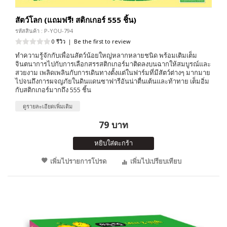
สัตว์โลก (แถมฟรี! สติกเกอร์ 555 ชิ้น)
รหัสสินค้า : P-YOU-794
0 รีวิว
|
Be the first to review
ทำความรู้จักกับเพื่อนสัตว์น้อยใหญ่หลากหลายชนิด พร้อมเติมเต็ม
จินตนาการไปกับการเลือกสรรสติกเกอร์มาติดลงบนฉากให้สมบูรณ์และ
สวยงาม เพลิดเพลินกับการเดินทางตั้งแต่ในฟาร์มที่มีสัตว์ต่างๆ มากมาย
ไปจนถึงการผจญภัยในดินแดนซาฟารีอันน่าตื่นเต้นและท้าทาย เต็มอิ่ม
กับสติกเกอร์มากถึง 555 ชิ้น
ดูรายละเอียดเพิ่มเติม
79 บาท
หยิบใส่ตะกร้า
เพิ่มไปรายการโปรด
เพิ่มไปเปรียบเทียบ