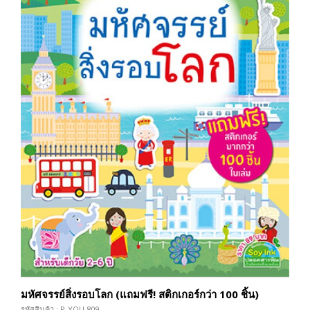
มหัศจรรย์สิ่งรอบโลก (แถมฟรี! สติกเกอร์กว่า 100 ชิ้น)
รหัสสินค้า : P-YOU-809