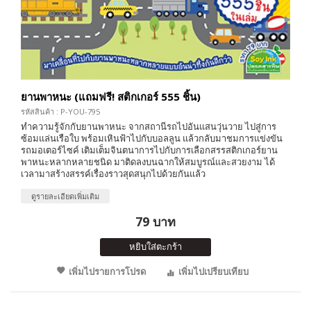
ยานพาหนะ (แถมฟรี! สติกเกอร์ 555 ชิ้น)
รหัสสินค้า : P-YOU-795
ทำความรู้จักกับยานพาหนะ จากสถานีรถไปอันแสนวุ่นวาย ไปสู่การ
ซ้อมแล่นเรือใบ พร้อมเหินฟ้าไปกับบอลลูน แล้วกลับมาชมการแข่งขัน
รถมอเตอร์ไซค์ เติมเต็มจินตนาการไปกับการเลือกสรรสติกเกอร์ยาน
พาหนะหลากหลายชนิด มาติดลงบนฉากให้สมบูรณ์และสวยงาม ได้
เวลามาสร้างสรรค์เรื่องราวสุดสนุกไปด้วยกันแล้ว
ดูรายละเอียดเพิ่มเติม
79 บาท
หยิบใส่ตะกร้า
เพิ่มไปรายการโปรด
เพิ่มไปเปรียบเทียบ