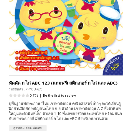
หัดคัด ก ไก่ ABC 123 (แถมฟรี! สติกเกอร์ ก ไก่ และ ABC)
รหัสสินค้า : P-YOU-670
0 รีวิว
|
Be the first to review
ปูพื้นฐานทักษะภาษาไทย ภาษาอังกฤษ คณิตศาสตร์ เด็กๆ จะได้เรียนรู้
ฝึกอ่านฝึกคัด พยัญชนะไทย ก-ฮ ตัวอักษรภาษาอังกฤษ A-Z ทั้งตัวพิมพ์
ใหญ่และตัวพิมพ์เล็ก ตัวเลข 1-10 ทั้งเลขอารบิกและเลขไทย พร้อมสนุก
กับภาพระบายสี มีสติกเกอร์ ก ไก่ และ ABC สำหรับทบทวนด้วย
ดูรายละเอียดเพิ่มเติม