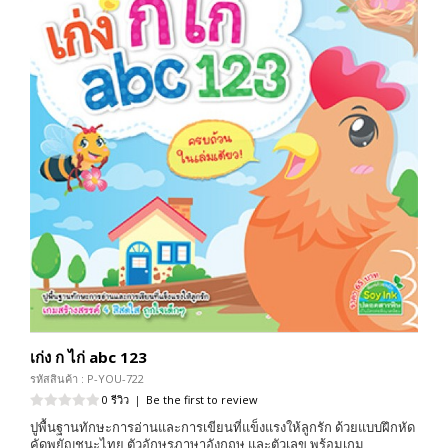
เก่ง ก ไก่ abc 123
รหัสสินค้า : P-YOU-722
0 รีวิว
|
Be the first to review
ปูพื้นฐานทักษะการอ่านและการเขียนที่แข็งแรงให้ลูกรัก ด้วยแบบฝึกหัด
คัดพยัญชนะไทย ตัวอักษรภาษาอังกฤษ และตัวเลข พร้อมเกม