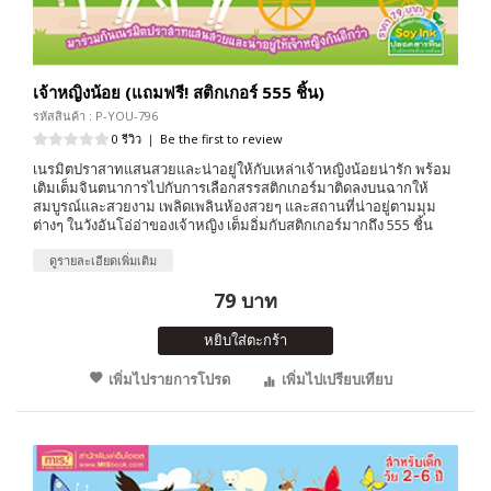
เจ้าหญิงน้อย (แถมฟรี! สติกเกอร์ 555 ชิ้น)
รหัสสินค้า : P-YOU-796
0 รีวิว
|
Be the first to review
เนรมิตปราสาทแสนสวยและน่าอยู่ให้กับเหล่าเจ้าหญิงน้อยน่ารัก พร้อม
เติมเต็มจินตนาการไปกับการเลือกสรรสติกเกอร์มาติดลงบนฉากให้
สมบูรณ์และสวยงาม เพลิดเพลินห้องสวยๆ และสถานที่น่าอยู่ตามมุม
ต่างๆ ในวังอันโอ่อ่าของเจ้าหญิง เต็มอิ่มกับสติกเกอร์มากถึง 555 ชิ้น
ดูรายละเอียดเพิ่มเติม
79 บาท
หยิบใส่ตะกร้า
เพิ่มไปรายการโปรด
เพิ่มไปเปรียบเทียบ