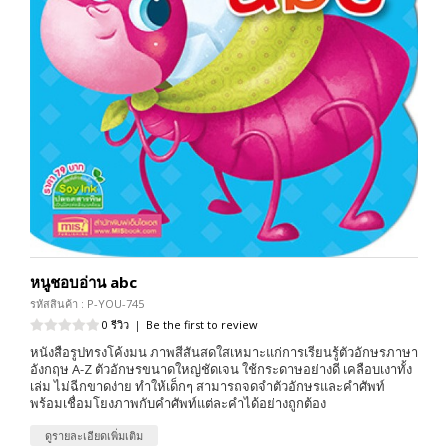
หนูชอบอ่าน abc
รหัสสินค้า : P-YOU-745
0 รีวิว
|
Be the first to review
หนังสือรูปทรงโค้งมน ภาพสีสันสดใสเหมาะแก่การเรียนรู้ตัวอักษรภาษา
อังกฤษ A-Z ตัวอักษรขนาดใหญ่ชัดเจน ใช้กระดาษอย่างดี เคลือบเงาทั้ง
เล่ม ไม่ฉีกขาดง่าย ทำให้เด็กๆ สามารถจดจำตัวอักษรและคำศัพท์
พร้อมเชื่อมโยงภาพกับคำศัพท์แต่ละคำได้อย่างถูกต้อง
ดูรายละเอียดเพิ่มเติม