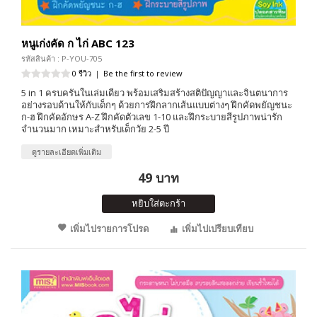
หนูเก่งคัด ก ไก่ ABC 123
รหัสสินค้า : P-YOU-705
0 รีวิว
|
Be the first to review
5 in 1 ครบครันในเล่มเดียว พร้อมเสริมสร้างสติปัญญาและจินตนาการ
อย่างรอบด้านให้กับเด็กๆ ด้วยการฝึกลากเส้นแบบต่างๆ ฝึกคัดพยัญชนะ
ก-ฮ ฝึกคัดอักษร A-Z ฝึกคัดตัวเลข 1-10 และฝึกระบายสีรูปภาพน่ารัก
จำนวนมาก เหมาะสำหรับเด็กวัย 2-5 ปี
ดูรายละเอียดเพิ่มเติม
49 บาท
หยิบใส่ตะกร้า
เพิ่มไปรายการโปรด
เพิ่มไปเปรียบเทียบ