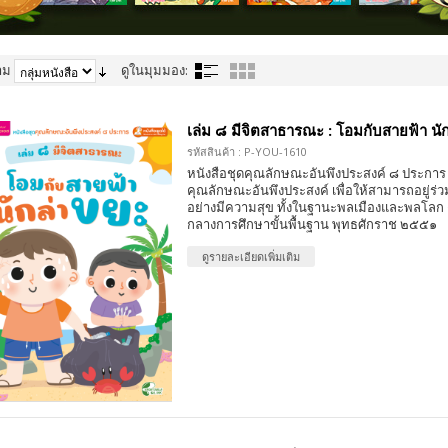
าม
ดูในมุมมอง:
เล่ม ๘ มีจิตสาธารณะ : โอมกับสายฟ้า นั
รหัสสินค้า : P-YOU-1610
หนังสือชุดคุณลักษณะอันพึงประสงค์ ๘ ประการ 
คุณลักษณะอันพึงประสงค์ เพื่อให้สามารถอยู่ร่วมก
อย่างมีความสุข ทั้งในฐานะพลเมืองและพลโลก
กลางการศึกษาขั้นพื้นฐาน พุทธศักราช ๒๕๕๑
ดูรายละเอียดเพิ่มเติม