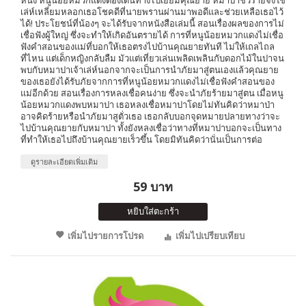
หนึ่ง หนูน้อยหมวกแดงต้องเดินทางไปเยี่ยมคุณยาย หมาป่าชั่วร้ายจึงใช้
เล่ห์เหลี่ยมหลอกเธอโชคดีที่นายพรานผ่านมาพอดีและช่วยเหลือเธอไว้
ได้! ประโยชน์ที่น้องๆ จะได้รับจากหนังสือเล่มนี้ สอนเรื่องผลของการไม่
เชื่อฟังผู้ใหญ่ ซึ่งจะทำให้เกิดอันตรายได้ การที่หนูน้อยหมวกแดงไม่เชื่อ
ฟังคำสอนของแม่ที่บอกให้เธอตรงไปบ้านคุณยายทันที ไม่ให้เถลไถล
ที่ไหน แต่เด็กหญิงกลับลืม มัวแต่เที่ยวเล่นเพลิดเพลินกับดอกไม้ในปาจน
พบกับหมาปาเจ้าเล่ห์นอกจากจะเป็นการนำภัยมาสู่ตนเองแล้วคุณยาย
ของเธอยังได้รับภัยจากการที่หนูน้อยหมวกแดงไม่เชื่อฟังคำสอนของ
แม่อีกด้วย สอนเรื่องการหลงเชื่อคนง่าย ซึ่งจะนำภัยร้ายมาสู่ตน เมื่อหนู
น้อยหมวกแดงพบหมาปา เธอหลงเชื่อหมาปาโดยไม่ทันคิดว่าหมาป่า
อาจคิดร้ายหรือนำภัยมาสูตั่วเธอ เธอกลับบอกจุดหมายปลายทางว่าจะ
ไปบ้านคุณยายกับหมาปา ทั้งยังหลงเชื่อว่าทางที่หมาปาบอกจะเป็นทาง
ที่ทำให้เธอไปถึงบ้านคุณยายเร็วขึ้น โดยมิทันคิดว่านั่นเป็นการต่อ
ดูรายละเอียดเพิ่มเติม
59 บาท
หยิบใส่ตะกร้า
เพิ่มไปรายการโปรด
เพิ่มไปเปรียบเทียบ