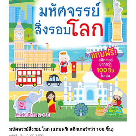
มหัศจรรย์สิ่งรอบโลก (แถมฟรี! สติกเกอร์กว่า 100 ชิ้น)
รหัสสินค้า : P-YOU-809