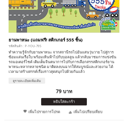
ยานพาหนะ (แถมฟรี! สติกเกอร์ 555 ชิ้น)
รหัสสินค้า : P-YOU-795
ทำความรู้จักกับยานพาหนะ จากสถานีรถไปอันแสนวุ่นวาย ไปสู่การ
ซ้อมแล่นเรือใบ พร้อมเหินฟ้าไปกับบอลลูน แล้วกลับมาชมการแข่งขัน
รถมอเตอร์ไซค์ เติมเต็มจินตนาการไปกับการเลือกสรรสติกเกอร์ยาน
พาหนะหลากหลายชนิด มาติดลงบนฉากให้สมบูรณ์และสวยงาม ได้
เวลามาสร้างสรรค์เรื่องราวสุดสนุกไปด้วยกันแล้ว
ดูรายละเอียดเพิ่มเติม
79 บาท
หยิบใส่ตะกร้า
เพิ่มไปรายการโปรด
เพิ่มไปเปรียบเทียบ