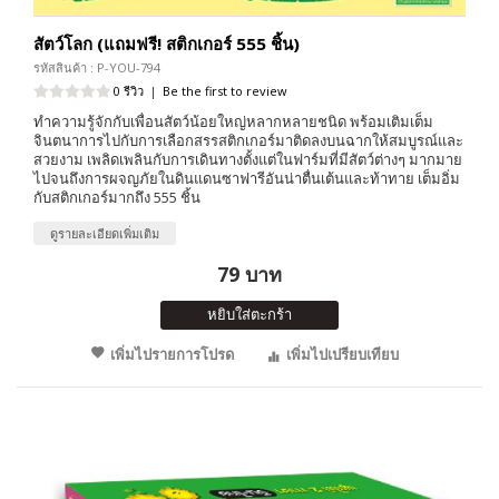
สัตว์โลก (แถมฟรี! สติกเกอร์ 555 ชิ้น)
รหัสสินค้า : P-YOU-794
0 รีวิว
|
Be the first to review
ทำความรู้จักกับเพื่อนสัตว์น้อยใหญ่หลากหลายชนิด พร้อมเติมเต็ม
จินตนาการไปกับการเลือกสรรสติกเกอร์มาติดลงบนฉากให้สมบูรณ์และ
สวยงาม เพลิดเพลินกับการเดินทางตั้งแต่ในฟาร์มที่มีสัตว์ต่างๆ มากมาย
ไปจนถึงการผจญภัยในดินแดนซาฟารีอันน่าตื่นเต้นและท้าทาย เต็มอิ่ม
กับสติกเกอร์มากถึง 555 ชิ้น
ดูรายละเอียดเพิ่มเติม
79 บาท
หยิบใส่ตะกร้า
เพิ่มไปรายการโปรด
เพิ่มไปเปรียบเทียบ