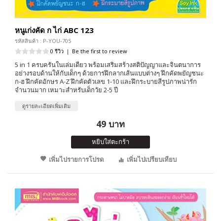
หนูเก่งคัด ก ไก่ ABC 123
รหัสสินค้า : P-YOU-705
0 รีวิว
|
Be the first to review
5 in 1 ครบครันในเล่มเดียว พร้อมเสริมสร้างสติปัญญาและจินตนาการ
อย่างรอบด้านให้กับเด็กๆ ด้วยการฝึกลากเส้นแบบต่างๆ ฝึกคัดพยัญชนะ
ก-ฮ ฝึกคัดอักษร A-Z ฝึกคัดตัวเลข 1-10 และฝึกระบายสีรูปภาพน่ารัก
จำนวนมาก เหมาะสำหรับเด็กวัย 2-5 ปี
ดูรายละเอียดเพิ่มเติม
49 บาท
หยิบใส่ตะกร้า
เพิ่มไปรายการโปรด
เพิ่มไปเปรียบเทียบ