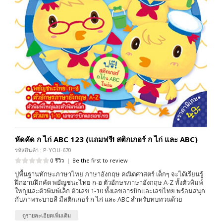
หัดคัด ก ไก่ ABC 123 (แถมฟรี! สติกเกอร์ ก ไก่ และ ABC)
รหัสสินค้า : P-YOU-670
0 รีวิว
|
Be the first to review
ปูพื้นฐานทักษะภาษาไทย ภาษาอังกฤษ คณิตศาสตร์ เด็กๆ จะได้เรียนรู้
ฝึกอ่านฝึกคัด พยัญชนะไทย ก-ฮ ตัวอักษรภาษาอังกฤษ A-Z ทั้งตัวพิมพ์
ใหญ่และตัวพิมพ์เล็ก ตัวเลข 1-10 ทั้งเลขอารบิกและเลขไทย พร้อมสนุก
กับภาพระบายสี มีสติกเกอร์ ก ไก่ และ ABC สำหรับทบทวนด้วย
ดูรายละเอียดเพิ่มเติม