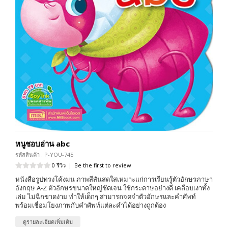
หนูชอบอ่าน abc
รหัสสินค้า : P-YOU-745
0 รีวิว
|
Be the first to review
หนังสือรูปทรงโค้งมน ภาพสีสันสดใสเหมาะแก่การเรียนรู้ตัวอักษรภาษา
อังกฤษ A-Z ตัวอักษรขนาดใหญ่ชัดเจน ใช้กระดาษอย่างดี เคลือบเงาทั้ง
เล่ม ไม่ฉีกขาดง่าย ทำให้เด็กๆ สามารถจดจำตัวอักษรและคำศัพท์
พร้อมเชื่อมโยงภาพกับคำศัพท์แต่ละคำได้อย่างถูกต้อง
ดูรายละเอียดเพิ่มเติม