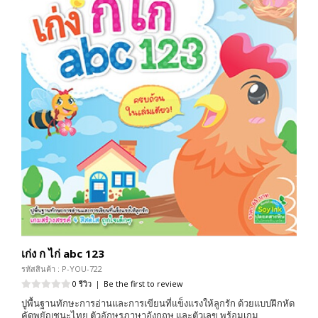
เก่ง ก ไก่ abc 123
รหัสสินค้า : P-YOU-722
0 รีวิว
|
Be the first to review
ปูพื้นฐานทักษะการอ่านและการเขียนที่แข็งแรงให้ลูกรัก ด้วยแบบฝึกหัด
คัดพยัญชนะไทย ตัวอักษรภาษาอังกฤษ และตัวเลข พร้อมเกม