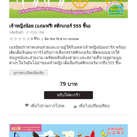
เจ้าหญิงน้อย (แถมฟรี! สติกเกอร์ 555 ชิ้น)
รหัสสินค้า : P-YOU-796
0 รีวิว
|
Be the first to review
เนรมิตปราสาทแสนสวยและน่าอยู่ให้กับเหล่าเจ้าหญิงน้อยน่ารัก พร้อม
เติมเต็มจินตนาการไปกับการเลือกสรรสติกเกอร์มาติดลงบนฉากให้
สมบูรณ์และสวยงาม เพลิดเพลินห้องสวยๆ และสถานที่น่าอยู่ตามมุม
ต่างๆ ในวังอันโอ่อ่าของเจ้าหญิง เต็มอิ่มกับสติกเกอร์มากถึง 555 ชิ้น
ดูรายละเอียดเพิ่มเติม
79 บาท
หยิบใส่ตะกร้า
เพิ่มไปรายการโปรด
เพิ่มไปเปรียบเทียบ