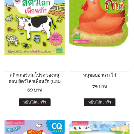
สติกเกอร์เล่มโปรดของหนู
หนูชอบอ่าน ก ไก่
ตอน สัตว์โลกเพื่อนรัก (แถม
79 บาท
ฟรี! สติกเกอร์กว่า 150 ชิ้น)
69 บาท
หยิบใส่ตะกร้า
หยิบใส่ตะกร้า