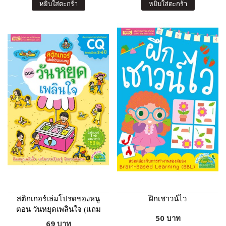
หยิบใส่ตะกร้า
หยิบใส่ตะกร้า
สติกเกอร์เล่มโปรดของหนู
ฝึกเชาวน์ไว
ตอน วันหยุดเพลินใจ (แถม
50 บาท
ฟรี! สติกเกอร์กว่า 150 ชิ้น)
69 บาท