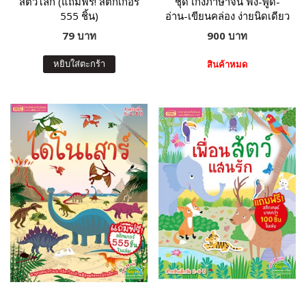
สัตว์โลก (แถมฟรี! สติกเกอร์
ชุด เก่งภาษาจีน ฟัง-พูด-
555 ชิ้น)
อ่าน-เขียนคล่อง ง่ายนิดเดียว
79 บาท
900 บาท
หยิบใส่ตะกร้า
สินค้าหมด