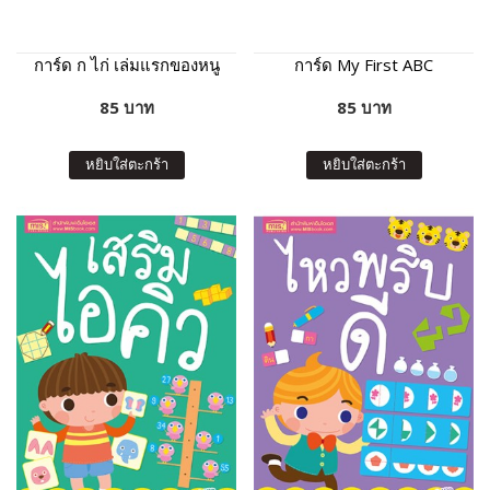
การ์ด ก ไก่ เล่มแรกของหนู
การ์ด My First ABC
85 บาท
85 บาท
หยิบใส่ตะกร้า
หยิบใส่ตะกร้า