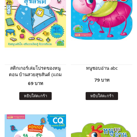
สติกเกอร์เล่มโปรดของหนู
หนูชอบอ่าน abc
ตอน บ้านสวยสุขสันต์ (แถม
79 บาท
ฟรี! สติกเกอร์กว่า 150 ชิ้น)
69 บาท
หยิบใส่ตะกร้า
หยิบใส่ตะกร้า