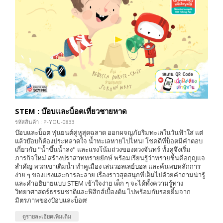
STEM : บ๊อบและบ็อตเที่ยวชายหาด
รหัสสินค้า : P-YOU-0833
บ๊อบและบ็อต หุ่นยนต์คู่หูสุดฉลาด ออกผจญภัยริมทะเลในวันฟ้าใส แต่
แล้วบ๊อบก็ต้องประหลาดใจ น้ำทะเลหายไปไหน! โชคดีที่บ็อตมีคำตอบ
เกี่ยวกับ "น้ำขึ้นน้ำลง" และแรงโน้มถ่วงของดวงจันทร์ ทั้งคู่จึงเริ่ม
ภารกิจใหม่ สร้างปราสาททรายยักษ์ พร้อมเรียนรู้ว่าทรายชื้นคือกุญแจ
สำคัญ พวกเขาเติมน้ำ ทำคูเมือง เล่นวอลเลย์บอล และค้นพบหลักการ
ง่าย ๆ ของแรงและการละลาย เรื่องราวสุดสนุกที่เต็มไปด้วยคำถามน่ารู้
และคำอธิบายแบบ STEM เข้าใจง่าย เด็ก ๆ จะได้ทั้งความรู้ทาง
วิทยาศาสตร์ธรรมชาติและฟิสิกส์เบื้องต้น ไปพร้อมกับรอยยิ้มจาก
มิตรภาพของบ๊อบและบ็อต!
ดูรายละเอียดเพิ่มเติม