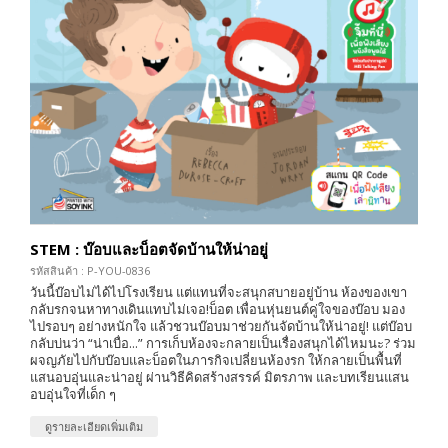
STEM : บ๊อบและบ็อตจัดบ้านให้น่าอยู่
รหัสสินค้า : P-YOU-0836
วันนี้บ๊อบไม่ได้ไปโรงเรียน แต่แทนที่จะสนุกสบายอยู่บ้าน ห้องของเขา
กลับรกจนหาทางเดินแทบไม่เจอ!บ็อต เพื่อนหุ่นยนต์คู่ใจของบ๊อบ มอง
ไปรอบๆ อย่างหนักใจ แล้วชวนบ๊อบมาช่วยกันจัดบ้านให้น่าอยู่! แต่บ๊อบ
กลับบ่นว่า “น่าเบื่อ...” การเก็บห้องจะกลายเป็นเรื่องสนุกได้ไหมนะ? ร่วม
ผจญภัยไปกับบ๊อบและบ็อตในภารกิจเปลี่ยนห้องรก ให้กลายเป็นพื้นที่
แสนอบอุ่นและน่าอยู่ ผ่านวิธีคิดสร้างสรรค์ มิตรภาพ และบทเรียนแสน
อบอุ่นใจที่เด็ก ๆ
ดูรายละเอียดเพิ่มเติม