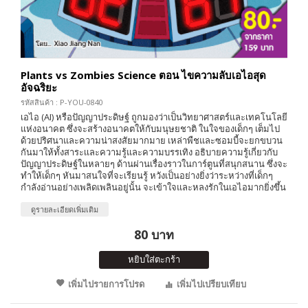
Plants vs Zombies Science ตอน ไขความลับเอไอสุด
อัจฉริยะ
รหัสสินค้า : P-YOU-0840
เอไอ (AI) หรือปัญญาประดิษฐ์ ถูกมองว่าเป็นวิทยาศาสตร์และเทคโนโลยี
แห่งอนาคต ซึ่งจะสร้างอนาคตให้กับมนุษยชาติ ในใจของเด็กๆ เต็มไป
ด้วยปริศนาและความน่าสงสัยมากมาย เหล่าพืชและซอมบี้จะยกขบวน
กันมาให้ทั้งสาระเเละความรู้และความบรรเทิง อธิบายความรู้เกี่ยวกับ
ปัญญาประดิษฐ์ในหลายๆ ด้านผ่านเรื่องราวในการ์ตูนที่สนุกสนาน ซึ่งจะ
ทำให้เด็กๆ หันมาสนใจที่จะเรียนรู้ หวังเป็นอย่างยิ่งว่าระหว่างที่เด็กๆ
กำลังอ่านอย่างเพลิดเพลินอยู่นั้น จะเข้าใจและหลงรักในเอไอมากยิ่งขึ้น
ดูรายละเอียดเพิ่มเติม
80 บาท
หยิบใส่ตะกร้า
เพิ่มไปรายการโปรด
เพิ่มไปเปรียบเทียบ