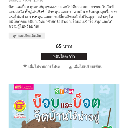
รหัสสินค้า : P-YOU-0835
บ๊อบและบ็อต หุ่นยนต์คู่หูของเขา ออกไปเที่ยวสวนสาธารณะในวันที่
แดดสดใส ทั้งคู่เล่นชิงช้า ม้าหมุน และกระดานลื่น พร้อมพูดคุยเรื่องเงา
แรงโน้มถ่วง การหมุน และการเปลี่ยนสีของใบไม้ในฤดูกาลต่างๆ โด
ยมีบ็อตคอยอธิบายวิทยาศาสตร์อย่างง่ายให้บ๊อบเข้าใจ สนุกและได้
ความรู้ไปพร้อมกัน!
ดูรายละเอียดเพิ่มเติม
65 บาท
หยิบใส่ตะกร้า
เพิ่มไปรายการโปรด
เพิ่มไปเปรียบเทียบ