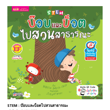
STEM : บ๊อบและบ็อตไปสวนสาธารณะ