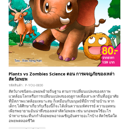
Plants vs Zombies Science ตอน การผจญภัยของเหล่า
สัตว์อพยพ
รหัสสินค้า : P-YOU-0830
สัตว์บางชนิดจะอพยพย้ายถิ่นฐาน ตามการเปลี่ยนแปลงของสภาพ
แวดล้อมโลกหรือการเปลี่ยนแปลงของฤดูกาลเพื่อเสาะหาถิ่นที่อยู่อาศัย
ที่มีสภาพเเวดล้อมเหมาะสม ก็เหมือนกับมนุษย์ที่มีการย้ายบ้าน หาก
เด็กๆ ได้ศึกษาเกี่ยวกับเรื่องนี้ก็จะได้เห็นความมหัศจรรย์ ความอดทน
เพียรพยายามอันน่าทึ่งของเหล่าสัตว์อพยพ เช่น นกอพยพใช้อะไร
นำทาง ขณะที่นกกำลังอพยพอาจเผชิญอันตรายอะไรบ้าง สัตว์ชนิดใด
อพยพตลอดชีวิต