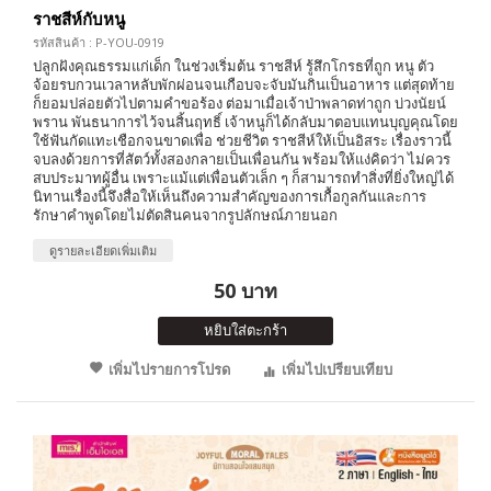
ราชสีห์กับหนู
รหัสสินค้า : P-YOU-0919
ปลูกฝังคุณธรรมแก่เด็ก ในช่วงเริ่มต้น ราชสีห์ รู้สึกโกรธที่ถูก หนู ตัว
จ้อยรบกวนเวลาหลับพักผ่อนจนเกือบจะจับมันกินเป็นอาหาร แต่สุดท้าย
ก็ยอมปล่อยตัวไปตามคำขอร้อง ต่อมาเมื่อเจ้าป่าพลาดท่าถูก บ่วงนัยน์
พราน พันธนาการไว้จนสิ้นฤทธิ์ เจ้าหนูก็ได้กลับมาตอบแทนบุญคุณโดย
ใช้ฟันกัดแทะเชือกจนขาดเพื่อ ช่วยชีวิต ราชสีห์ให้เป็นอิสระ เรื่องราวนี้
จบลงด้วยการที่สัตว์ทั้งสองกลายเป็นเพื่อนกัน พร้อมให้แง่คิดว่า ไม่ควร
สบประมาทผู้อื่น เพราะแม้แต่เพื่อนตัวเล็ก ๆ ก็สามารถทำสิ่งที่ยิ่งใหญ่ได้
นิทานเรื่องนี้จึงสื่อให้เห็นถึงความสำคัญของการเกื้อกูลกันและการ
รักษาคำพูดโดยไม่ตัดสินคนจากรูปลักษณ์ภายนอก
ดูรายละเอียดเพิ่มเติม
50 บาท
หยิบใส่ตะกร้า
เพิ่มไปรายการโปรด
เพิ่มไปเปรียบเทียบ