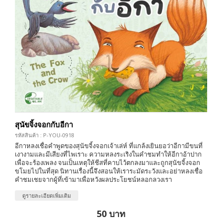
สุนัขจิ้งจอกกับอีกา
รหัสสินค้า : P-YOU-0918
อีกาหลงเชื่อคำพูดของสุนัขจิ้งจอกเจ้าเล่ห์ ที่แกล้งเยินยอว่าอีกามีขนที่
เงางามและมีเสียงที่ไพเราะ ความหลงระเริงในคำชมทำให้อีกาอ้าปาก
เพื่อจะร้องเพลง จนเป็นเหตุให้ชีสที่คาบไว้ตกลงมาและถูกสุนัขจิ้งจอก
ขโมยไปในที่สุด นิทานเรื่องนี้จึงสอนให้เราระมัดระวังและอย่าหลงเชื่อ
คำชมเชยจากผู้ที่เข้ามาเพื่อหวังผลประโยชน์หลอกลวงเรา
ดูรายละเอียดเพิ่มเติม
50 บาท