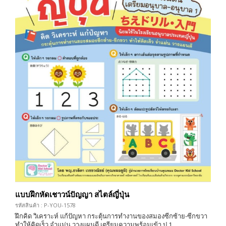
แบบฝึกหัดเชาวน์ปัญญา สไตล์ญี่ปุ่น
รหัสสินค้า : P-YOU-1578
ฝึกคิด วิเคราะห์ แก้ปัญหา กระตุ้นการทำงานของสมองซีกซ้าย-ซีกขวา
ทำให้คิดเร็ว จำแม่น วางแผนดี เตรียมความพร้อมเข้า ป.1