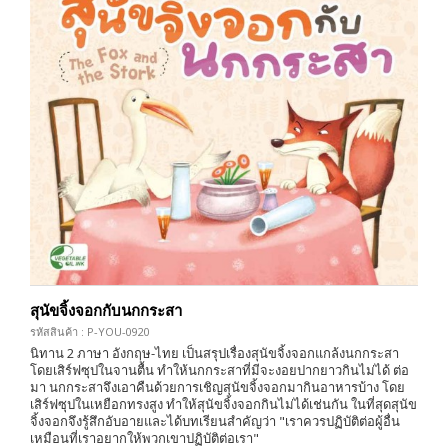
สุนัขจิ้งจอกกับนกกระสา
รหัสสินค้า : P-YOU-0920
นิทาน 2 ภาษา อังกฤษ-ไทย เป็นสรุปเรื่องสุนัขจิ้งจอกแกล้งนกกระสา
โดยเสิร์ฟซุปในจานตื้น ทำให้นกกระสาที่มีจะงอยปากยาวกินไม่ได้ ต่อ
มา นกกระสาจึงเอาคืนด้วยการเชิญสุนัขจิ้งจอกมากินอาหารบ้าง โดย
เสิร์ฟซุปในเหยือกทรงสูง ทำให้สุนัขจิ้งจอกกินไม่ได้เช่นกัน ในที่สุดสุนัข
จิ้งจอกจึงรู้สึกอับอายและได้บทเรียนสำคัญว่า "เราควรปฏิบัติต่อผู้อื่น
เหมือนที่เราอยากให้พวกเขาปฏิบัติต่อเรา"