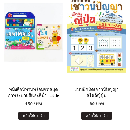
หนังสือนิทานพร้อมชุดสมุด
แบบฝึกหัดเชาวน์ปัญญา
ภาพระบายสีและสีน้ำ “Little
สไตล์ญี่ปุ่น
Artist : Animals” ปกฟ้า
150 บาท
80 บาท
หยิบใส่ตะกร้า
หยิบใส่ตะกร้า