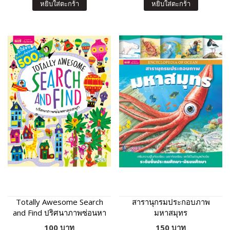
หยิบใส่ตะกร้า
หยิบใส่ตะกร้า
Totally Awesome Search
สารานุกรมประกอบภาพ
and Find ปริศนาภาพซ่อนหา
มหาสมุทร
สุดสนุก
100 บาท
150 บาท