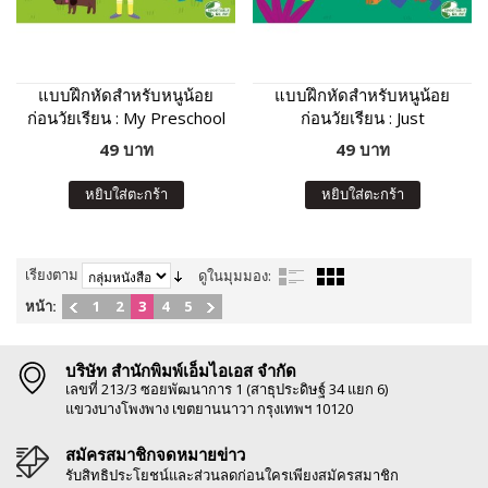
แบบฝึกหัดสำหรับหนูน้อย
แบบฝึกหัดสำหรับหนูน้อย
ก่อนวัยเรียน : My Preschool
ก่อนวัยเรียน : Just
Activities
Preschool Activities
49 บาท
49 บาท
หยิบใส่ตะกร้า
หยิบใส่ตะกร้า
เรียงตาม
ดูในมุมมอง:
หน้า:
1
2
3
4
5
บริษัท สำนักพิมพ์เอ็มไอเอส จำกัด
เลขที่ 213/3 ซอยพัฒนาการ 1 (สาธุประดิษฐ์ 34 แยก 6)
แขวงบางโพงพาง เขตยานนาวา กรุงเทพฯ 10120
สมัครสมาชิกจดหมายข่าว
รับสิทธิประโยชน์และส่วนลดก่อนใครเพียงสมัครสมาชิก