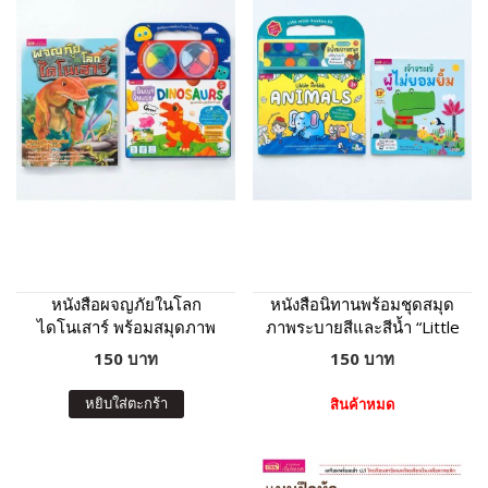
หนังสือผจญภัยในโลก
หนังสือนิทานพร้อมชุดสมุด
ไดโนเสาร์ พร้อมสมุดภาพ
ภาพระบายสีและสีน้ำ “Little
และดินเบาปั้นแปะ
Artist : Animals” ปกเหลือง
150 บาท
150 บาท
Dinosaurs : ภาพไดโนเสาร์
8 ฉาก 11 ตัว ดินเบา 8 สี
หยิบใส่ตะกร้า
สินค้าหมด