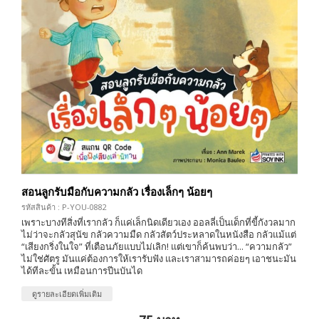
สอนลูกรับมือกับความกลัว เรื่องเล็กๆ น้อยๆ
รหัสสินค้า : P-YOU-0882
เพราะบางทีสิ่งที่เรากลัว ก็แค่เล็กนิดเดียวเอง ออลลี่เป็นเด็กที่ขี้กังวลมาก
ไม่ว่าจะกลัวสุนัข กลัวความมืด กลัวสัตว์ประหลาดในหนังสือ กลัวแม้แต่
“เสียงกริ่งในใจ” ที่เตือนภัยแบบไม่เลิก! แต่เขาก็ค้นพบว่า... “ความกลัว”
ไม่ใช่ศัตรู มันแค่ต้องการให้เรารับฟัง และเราสามารถค่อยๆ เอาชนะมัน
ได้ทีละขั้น เหมือนการปีนบันได
ดูรายละเอียดเพิ่มเติม