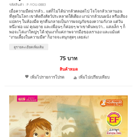
รหัสสินค้า : P-YOU-0883
เมื่อความมืดน่ากลัว... แต่ก็ไม่ได้น่ากลัวตลอดไป โจโจกลัวเวลานอน
ที่สุดในโลก เขาคิดถึงสัตว์ประหลาดใต้เตียง เงาน่ากลัวบนผนัง หรือเสียง
แปลกๆ ในห้องมืด ทุกคืนกลายเป็นการผจญภัยของความกังวล แต่วัน
หนึ่ง พ่อ แม่ คุณยาย และเพื่อนๆ ก็ค่อยๆ พาเขาค้นพบว่า... แสงเล็ก ๆ ก็
พอจะไล่เงาใหญ่ๆ ได้ หุ่นเงาก็แค่ภาพจากมือของเราเอง และแม้แต่
“งานเลี้ยงในความมืด” ก็อาจจะสนุกสุดๆ เลยล่ะ!
ดูรายละเอียดเพิ่มเติม
75 บาท
สินค้าหมด
เพิ่มไปรายการโปรด
เพิ่มไปเปรียบเทียบ