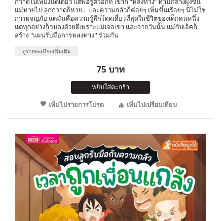
กวาดไปเพียงนิดเดียว แต่พอรู้ตัวอีกที เขาก็ “หลงทาง” ท่ามกลางฝูงชน
แม่หายไป ลูกกวาดก็หาย... และความกลัวก็ค่อยๆ เพิ่มขึ้นเรื่อยๆ นี่ไม่ใช่
การผจญภัย แต่มันคือความรู้สึกโดดเดี่ยวที่สุดในชีวิตของเด็กคนหนึ่ง
แต่ทุกอย่างก็จบลงด้วยดีเพราะแม่เจอเขา และจากวันนั้น แม่กับเจ็คก็
สร้าง "แผนรับมือการหลงทาง" ร่วมกัน
ดูรายละเอียดเพิ่มเติม
75 บาท
หยิบใส่ตะกร้า
เพิ่มไปรายการโปรด
เพิ่มไปเปรียบเทียบ