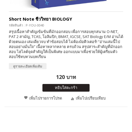
Short Note ชีววิทยา BIOLOGY
รหัสสินค้า : P-YOU-0040
สรุปเนื้อหาสำคัญเข้มข้นที่มักออกสอบ เพื่อการสอบทุกสนาม O-NET,
PAT 2 สามัญ, TCAS, โอลิมปิก, BMAT, IGCSE, SAT Biology E/M อ่านได้
ด้วยตนเอง เล่มเดียวจบ ทำข้อสอบได้ ไม่ต้องง้อติวเตอร์! “อ่านเล่มนี้ไป
สอบอย่างมั่นใจ” เนื้อหาหลากหลาย ครบถ้วน สรุปสาระสำคัญที่มักออก
สอบ ไฮไลต์จุดสำคัญให้เป็นพิเศษ ออกแบบมาเพื่อช่วยให้ผู้เตรียมตัว
สอบใช้ทบทวนบทเรียน
ดูรายละเอียดเพิ่มเติม
120 บาท
หยิบใส่ตะกร้า
เพิ่มไปรายการโปรด
เพิ่มไปเปรียบเทียบ