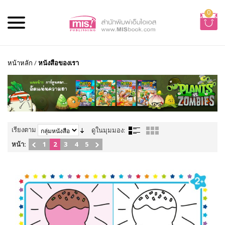
0
หน้าหลัก
/
หนังสือของเรา
เรียงตาม
ดูในมุมมอง:
หน้า:
1
2
3
4
5