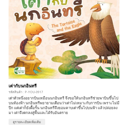
เต่ากับนกอินทรี
รหัสสินค้า : P-YOU-0917
เต่าตัวหนึ่งอยากบินเหมือนนกอินทรี จึงขอให้นกอินทรีช่วยพาบินขึ้นไป
บนท้องฟ้า นกอินทรีพยายามเตือนว่าเต่าไม่เหมาะกับการบิน เพราะไม่มี
ปีก แต่เต่าก็ยังดื้อรั้น นกอินทรีจึงยอมคาบเต่าขึ้นไปบนฟ้า แล้วปล่อยลง
มา เต่าจึงตกลงสู่พื้นและได้รับอันตราย
ดูรายละเอียดเพิ่มเติม