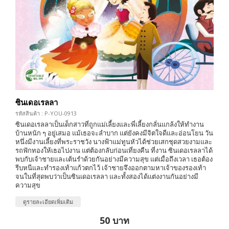
ซินเดอเรลลา
รหัสสินค้า : P-YOU-0913
ซินเดอเรลลาเป็นเด็กสาวที่ถูกแม่เลี้ยงและพี่เลี้ยงกลั่นแกล้งให้ทำงาน
บ้านหนัก ๆ อยู่เสมอ แม้เธอจะลำบาก แต่ยังคงมีจิตใจดีและอ่อนโยน วัน
หนึ่งมีงานเลี้ยงที่พระราชวัง นางฟ้าแม่ทูนหัวได้ช่วยเสกชุดสวยงามและ
รถฟักทองให้เธอไปงาน แต่ต้องกลับก่อนเที่ยงคืน ที่งาน ซินเดอเรลลาได้
พบกับเจ้าชายและเต้นรำด้วยกันอย่างมีความสุข แต่เมื่อถึงเวลา เธอต้อง
รีบหนีและทำรองเท้าแก้วตกไว้ เจ้าชายจึงออกตามหาเจ้าของรองเท้า
จนในที่สุดพบว่าเป็นซินเดอเรลลา และทั้งสองได้แต่งงานกันอย่างมี
ความสุข
ดูรายละเอียดเพิ่มเติม
50 บาท