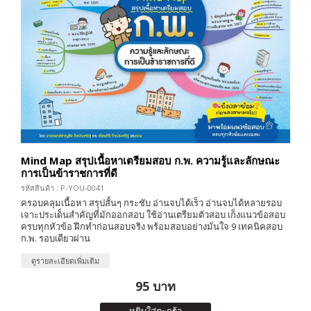
Mind Map สรุปเนื้อหาเตรียมสอบ ก.พ. ความรู้และลักษณะ
การเป็นข้าราชการที่ดี
รหัสสินค้า : P-YOU-0041
ครอบคลุมเนื้อหา สรุปสั้นๆ กระชับ อ่านจบได้เร็ว อ่านจบได้หลายรอบ
เจาะประเด็นสำคัญที่มักออกสอบ ใช้อ่านเตรียมตัวสอบ เก็งแนวข้อสอบ
ครบทุกหัวข้อ ฝึกทำก่อนสอบจริง พร้อมสอบอย่างมั่นใจ 9 เทคนิคสอบ
ก.พ. รอบเดียวผ่าน
ดูรายละเอียดเพิ่มเติม
95 บาท
หยิบใส่ตะกร้า