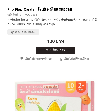
Flip Flap Cards : จ๊ะเอ๋! ผลไม้แสนอร่อย
รหัสสินค้า : P-YOU-0295
การ์ดเปิด-ปิด ทายผลไม้ปริศนา 10 ชนิด จำคำศัพท์ภาษาอังกฤษได้
อย่างแม่นยำ เรียนรู้ เปิดดู ทายสนุก
ดูรายละเอียดเพิ่มเติม
120 บาท
หยิบใส่ตะกร้า
เพิ่มไปรายการโปรด
เพิ่มไปเปรียบเทียบ