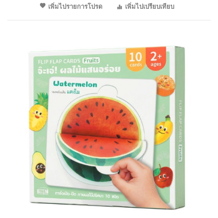
เพิ่มไปรายการโปรด
เพิ่มไปเปรียบเทียบ