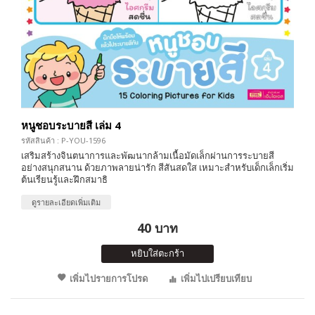
หนูชอบระบายสี เล่ม 4
รหัสสินค้า : P-YOU-1596
เสริมสร้างจินตนาการและพัฒนากล้ามเนื้อมัดเล็กผ่านการระบายสี
อย่างสนุกสนาน ด้วยภาพลายน่ารัก สีสันสดใส เหมาะสำหรับเด็กเล็กเริ่ม
ต้นเรียนรู้และฝึกสมาธิ
ดูรายละเอียดเพิ่มเติม
40 บาท
หยิบใส่ตะกร้า
เพิ่มไปรายการโปรด
เพิ่มไปเปรียบเทียบ