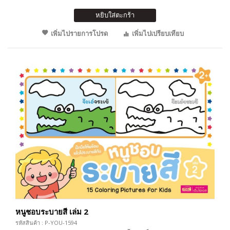
หยิบใส่ตะกร้า
เพิ่มไปรายการโปรด
เพิ่มไปเปรียบเทียบ
หนูชอบระบายสี เล่ม 2
รหัสสินค้า : P-YOU-1594