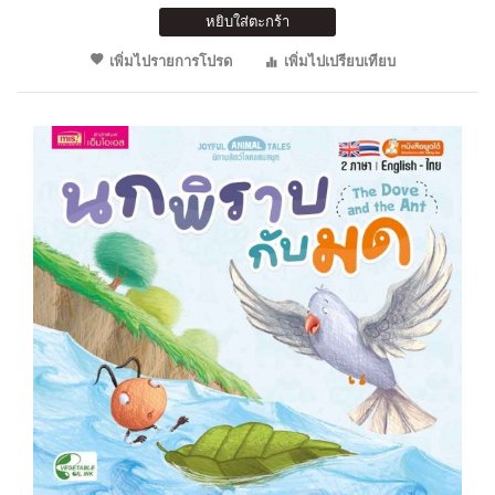
หยิบใส่ตะกร้า
เพิ่มไปรายการโปรด
เพิ่มไปเปรียบเทียบ