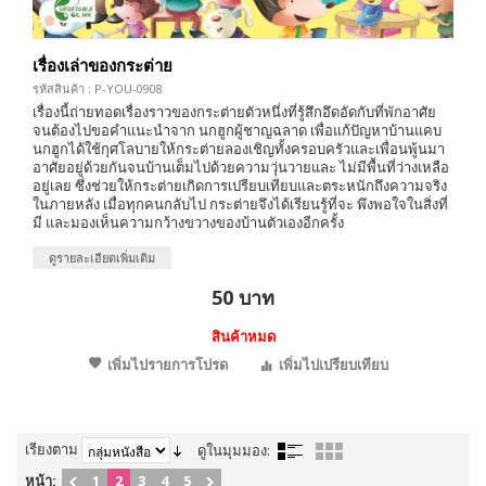
เรื่องเล่าของกระต่าย
รหัสสินค้า : P-YOU-0908
เรื่องนี้ถ่ายทอดเรื่องราวของกระต่ายตัวหนึ่งที่รู้สึกอึดอัดกับที่พักอาศัย
จนต้องไปขอคำแนะนำจาก นกฮูกผู้ชาญฉลาด เพื่อแก้ปัญหาบ้านแคบ
นกฮูกได้ใช้กุศโลบายให้กระต่ายลองเชิญทั้งครอบครัวและเพื่อนพู้นมา
อาศัยอยู่ด้วยกันจนบ้านเต็มไปด้วยความวุ่นวายและ ไม่มีพื้นที่ว่างเหลือ
อยู่เลย ซึ่งช่วยให้กระต่ายเกิดการเปรียบเทียบและตระหนักถึงความจริง
ในภายหลัง เมื่อทุกคนกลับไป กระต่ายจึงได้เรียนรู้ที่จะ พึงพอใจในสิ่งที่
มี และมองเห็นความกว้างขวางของบ้านตัวเองอีกครั้ง
ดูรายละเอียดเพิ่มเติม
50 บาท
สินค้าหมด
เพิ่มไปรายการโปรด
เพิ่มไปเปรียบเทียบ
เรียงตาม
ดูในมุมมอง:
หน้า:
1
2
3
4
5