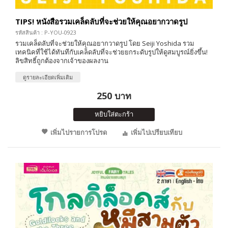
TIPS! หนังสือรวมเคล็ดลับที่จะช่วยให้คุณอยากวาดรูป
รหัสสินค้า : P-YOU-0923
รวมเคล็ดลับที่จะช่วยให้คุณอยากวาดรูป โดย Seiji Yoshida รวม
เทคนิคที่ใช้ได้ทันทีกับเคล็ดลับที่จะช่วยยกระดับรูปให้ดูสมบูรณ์ยิ่งขึ้น!
ลิขสิทธิ์ถูกต้องจากเจ้าของผลงาน
ดูรายละเอียดเพิ่มเติม
250 บาท
หยิบใส่ตะกร้า
เพิ่มไปรายการโปรด
เพิ่มไปเปรียบเทียบ