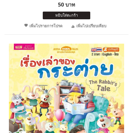
50 บาท
หยิบใส่ตะกร้า
เพิ่มไปรายการโปรด
เพิ่มไปเปรียบเทียบ