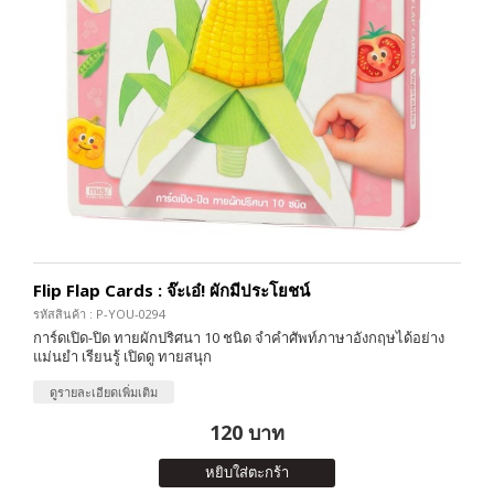
Flip Flap Cards : จ๊ะเอ๋! ผักมีประโยชน์
รหัสสินค้า : P-YOU-0294
การ์ดเปิด-ปิด ทายผักปริศนา 10 ชนิด จำคำศัพท์ภาษาอังกฤษได้อย่าง
แม่นยำ เรียนรู้ เปิดดู ทายสนุก
ดูรายละเอียดเพิ่มเติม
120 บาท
หยิบใส่ตะกร้า