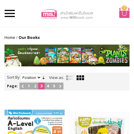
0
Home
/
Our Books
Sort By
View as:
Page:
1
2
3
4
5