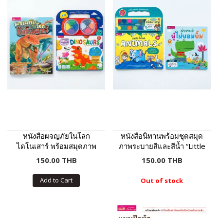
หนังสือผจญภัยในโลก
หนังสือนิทานพร้อมชุดสมุด
ไดโนเสาร์ พร้อมสมุดภาพ
ภาพระบายสีและสีน้ำ “Little
และดินเบาปั้นแปะ
Artist : Animals” ปกเหลือง
150.00 THB
150.00 THB
Dinosaurs : ภาพไดโนเสาร์
8 ฉาก 11 ตัว ดินเบา 8 สี
Add to Cart
Out of stock