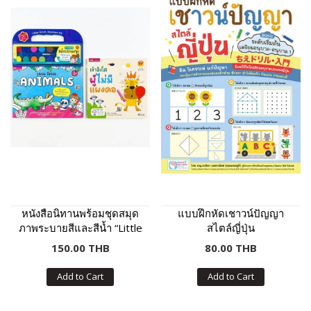
หนังสือนิทานพร้อมชุดสมุด
แบบฝึกหัดเชาวน์ปัญญา
ภาพระบายสีและสีน้ำ “Little
สไตล์ญี่ปุ่น
Artist : Animals” ปกฟ้า
150.00 THB
80.00 THB
Add to Cart
Add to Cart