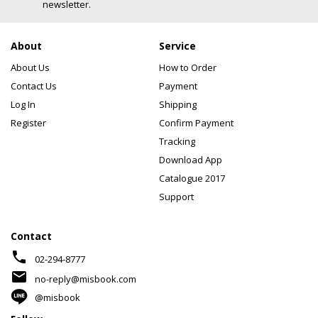
newsletter.
About
Service
About Us
How to Order
Contact Us
Payment
Log In
Shipping
Register
Confirm Payment
Tracking
Download App
Catalogue 2017
Support
Contact
phone
02-294-8777
mail
no-reply@misbook.com
@misbook