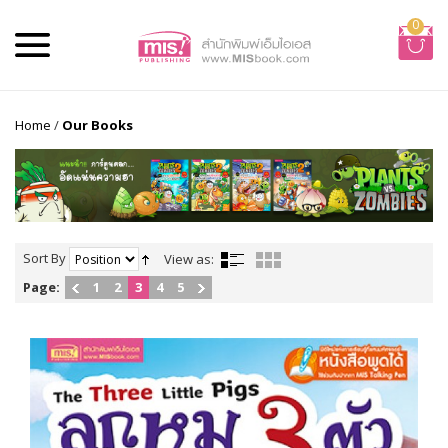
0
Home
/
Our Books
Sort By
View as:
Page:
1
2
3
4
5