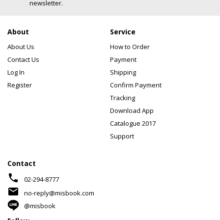
newsletter.
About
Service
About Us
How to Order
Contact Us
Payment
Log In
Shipping
Register
Confirm Payment
Tracking
Download App
Catalogue 2017
Support
Contact
phone
02-294-8777
mail
no-reply@misbook.com
@misbook