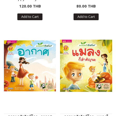
บก
120.00 THB
80.00 THB
Add to Cart
Add to Cart