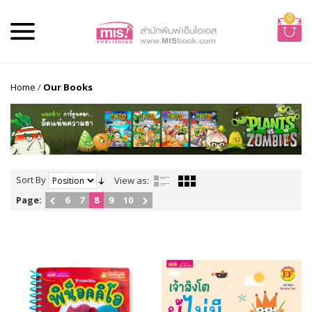
0
Home
/
Our Books
Sort By
View as:
Page:
6
7
8
9
10