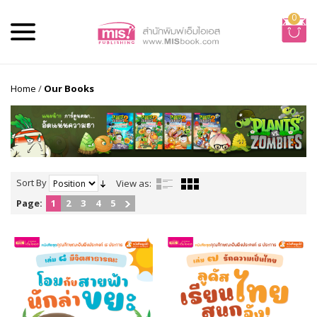
0
Home
/
Our Books
Sort By
View as:
Page:
1
2
3
4
5