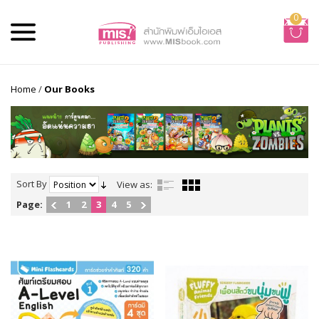
0
Home
/
Our Books
Sort By
View as:
Page:
1
2
3
4
5