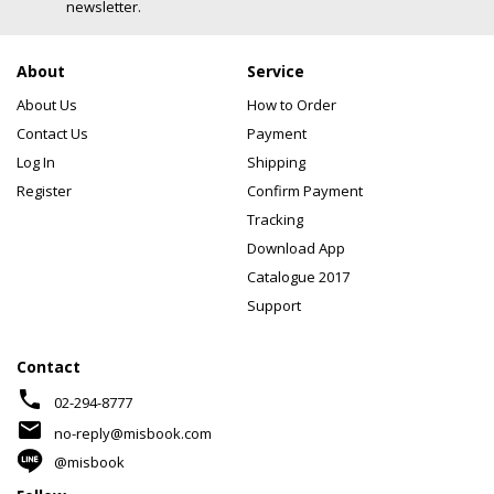
newsletter.
About
Service
About Us
How to Order
Contact Us
Payment
Log In
Shipping
Register
Confirm Payment
Tracking
Download App
Catalogue 2017
Support
Contact
phone
02-294-8777
mail
no-reply@misbook.com
@misbook