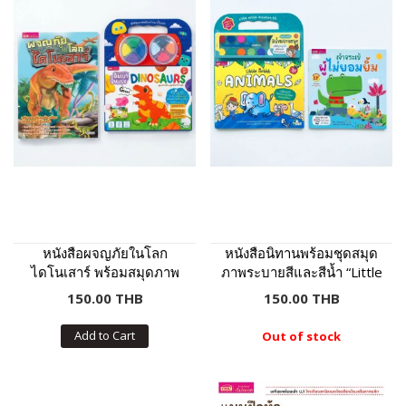
หนังสือผจญภัยในโลก
หนังสือนิทานพร้อมชุดสมุด
ไดโนเสาร์ พร้อมสมุดภาพ
ภาพระบายสีและสีน้ำ “Little
และดินเบาปั้นแปะ
Artist : Animals” ปกเหลือง
150.00 THB
150.00 THB
Dinosaurs : ภาพไดโนเสาร์
8 ฉาก 11 ตัว ดินเบา 8 สี
Add to Cart
Out of stock