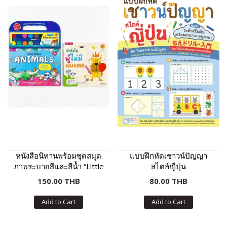
หนังสือนิทานพร้อมชุดสมุด
แบบฝึกหัดเชาวน์ปัญญา
ภาพระบายสีและสีน้ำ “Little
สไตล์ญี่ปุ่น
Artist : Animals” ปกฟ้า
150.00 THB
80.00 THB
Add to Cart
Add to Cart