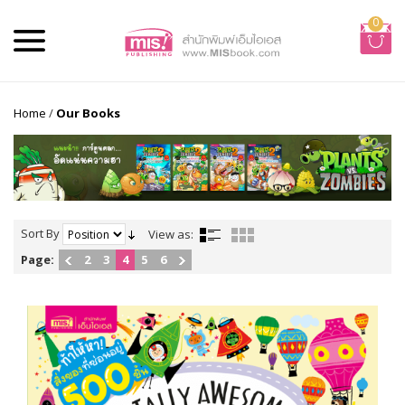
0
Home
/
Our Books
Sort By
View as:
Page:
2
3
4
5
6