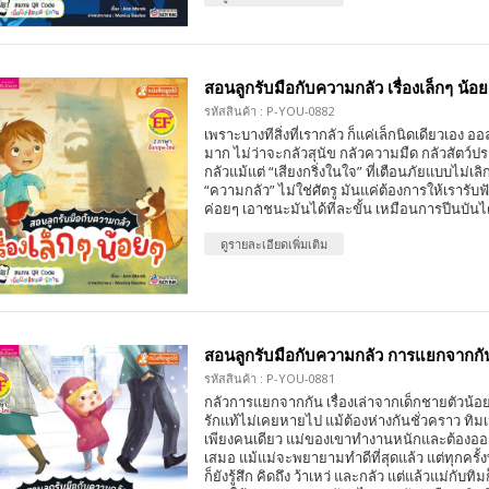
สอนลูกรับมือกับความกลัว เรื่องเล็กๆ น้อย
รหัสสินค้า : P-YOU-0882
เพราะบางทีสิ่งที่เรากลัว ก็แค่เล็กนิดเดียวเอง ออลลี
มาก ไม่ว่าจะกลัวสุนัข กลัวความมืด กลัวสัตว์
กลัวแม้แต่ “เสียงกริ่งในใจ” ที่เตือนภัยแบบไม่เลิก
“ความกลัว” ไม่ใช่ศัตรู มันแค่ต้องการให้เรารั
ค่อยๆ เอาชนะมันได้ทีละขั้น เหมือนการปีนบันไ
ดูรายละเอียดเพิ่มเติม
สอนลูกรับมือกับความกลัว การแยกจากกั
รหัสสินค้า : P-YOU-0881
กลัวการแยกจากกัน เรื่องเล่าจากเด็กชายตัวน้อย... 
รักแท้ไม่เคยหายไป แม้ต้องห่างกันชั่วคราว ทิมเป
เพียงคนเดียว แม่ของเขาทำงานหนักและต้องออ
เสมอ แม้แม่จะพยายามทำดีที่สุดแล้ว แต่ทุกครั้ง
ก็ยังรู้สึก คิดถึง ว้าเหว่ และกลัว แต่แล้วแม่กับทิมก