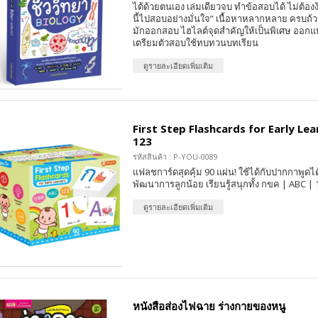
ได้ด้วยตนเอง เล่มเดียวจบ ทำข้อสอบได้ ไม่ต้องง้
นี้ไปสอบอย่างมั่นใจ” เนื้อหาหลากหลาย ครบถ้ว
มักออกสอบ ไฮไลต์จุดสำคัญให้เป็นพิเศษ ออกแบบ
เตรียมตัวสอบใช้ทบทวนบทเรียน
ดูรายละเอียดเพิ่มเติม
First Step Flashcards for Early Lea
123
รหัสสินค้า : P-YOU-0089
แฟลชการ์ดสุดคุ้ม 90 แผ่น! ใช้ได้กับปากกาพูดได
พัฒนาการลูกน้อย เรียนรู้สนุกทั้ง กขค | ABC | 
ดูรายละเอียดเพิ่มเติม
หนังสือส่องไฟฉาย ร่างกายของหนู