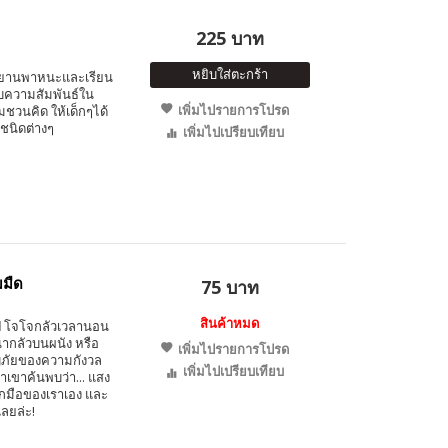
225 บาท
หยิบใส่ตะกร้า
กับยานพาหนะและเรียน
ับความสัมพันธ์ใน
เพิ่มไปรายการโปรด
ชวนคิด ให้เด็กๆได้
นิดต่างๆ
เพิ่มไปเปรียบเทียบ
มมืด
75 บาท
สินค้าหมด
ดไป โจโจกลัวเวลานอน
น่ากลัวบนผนัง หรือ
เพิ่มไปรายการโปรด
ญภัยของความกังวล
เพิ่มไปเปรียบเทียบ
พาเขาค้นพบว่า... แสง
จากมือของเราเอง และ
ลยล่ะ!