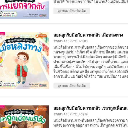
ช่วยให้ “การแยกจากกัน” ไม่น่ากลัวเหมือนเดิมอ
ดูรายละเอียดเพิ่มเติม
สอนลูกรับมือกับความกลัว เมื่อหลงทาง
รหัสสินค้า : P-YOU-0880
หนังสือนิทานภาพที่บอกเล่าเรื่องราวของเด็กชาย
กลางซูเปอร์มาร์เก็ต! เจ็ค เด็กชายขี้สงสัยแล
ตามถุงลูกกวาดไปเพียงนิดเดียว แต่พอรู้ตัวอีกที
ท่ามกลางฝูงชนแม่หายไป ลูกกวาดก็หาย... และ
เพิ่มขึ้นเรื่อยๆ นี่ไม่ใช่การผจญภัย แต่มันคือความ
ในชีวิตของเด็กคนหนึ่ง แต่ทุกอย่างก็จบลงด้วย
จากวันนั้น แม่กับเจ็คก็สร้าง "แผนรับมือการหล
ดูรายละเอียดเพิ่มเติม
สอนลูกรับมือกับความกลัว เวลาถูกเพื่อนแ
รหัสสินค้า : P-YOU-0879
หนังสือนิทานภาพที่บอกเล่าเรื่องจริงของความก
พลังของการพูดออกมา เพราะเด็กทุกคนควรได้เรี