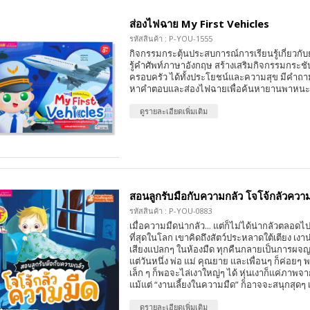
ส่องไฟฉาย My First Vehicles
รหัสสินค้า : P-YOU-1555
กิจกรรมกระตุ้นประสบการณ์การเรียนรู้เกี่ยว
รู้คำศัพท์ภาษาอังกฤษ สร้างเสริมกิจกรรมกระช
ครอบครัว ได้ทั้งประโยชน์และความสุข มีคำถาม
หาคำตอบและส่องไฟฉายเพื่อค้นหายานพาหนะช
ดูรายละเอียดเพิ่มเติม
สอนลูกรับมือกับความกลัว โจโจ้กลัวควา
รหัสสินค้า : P-YOU-0883
เมื่อความมืดน่ากลัว... แต่ก็ไม่ได้น่ากลัวตลอ
ที่สุดในโลก เขาคิดถึงสัตว์ประหลาดใต้เตียง เงา
เสียงแปลกๆ ในห้องมืด ทุกคืนกลายเป็นการผจ
แต่วันหนึ่ง พ่อ แม่ คุณยาย และเพื่อนๆ ก็ค่อยๆ 
เล็ก ๆ ก็พอจะไล่เงาใหญ่ๆ ได้ หุ่นเงาก็แค่ภาพ
แม้แต่ “งานเลี้ยงในความมืด” ก็อาจจะสนุกสุดๆ เ
ดูรายละเอียดเพิ่มเติม