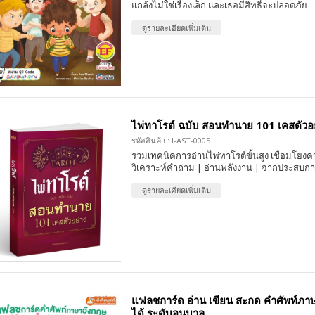
แกล้งไม่ใช่เรื่องเล็ก และเธอมีสิทธิ์จะปลอดภัย
ดูรายละเอียดเพิ่มเติม
ไพ่ทาโรต์ ฉบับ สอนทำนาย 101 เคสตัวอย
รหัสสินค้า : I-AST-0005
รวมเทคนิคการอ่านไพ่ทาโรต์ขั้นสูง เชื่อมโย
วิเคราะห์คำถาม | อ่านพลังงาน | จากประสบกา
ดูรายละเอียดเพิ่มเติม
แฟลชการ์ด อ่าน เขียน สะกด คำศัพท์ภา
ได้ ระดับอนุบาล