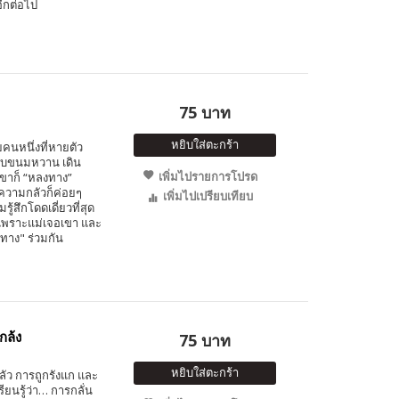
ีกต่อไป
75 บาท
หยิบใส่ตะกร้า
คนหนึ่งที่หายตัว
ะชอบขนมหวาน เดิน
เพิ่มไปรายการโปรด
 เขาก็ “หลงทาง”
ความกลัวก็ค่อยๆ
เพิ่มไปเปรียบเทียบ
รู้สึกโดดเดี่ยวที่สุด
ดีเพราะแม่เจอเขา และ
งทาง" ร่วมกัน
กล้ง
75 บาท
หยิบใส่ตะกร้า
ลัว การถูกรังแก และ
ยนรู้ว่า… การกลั่น