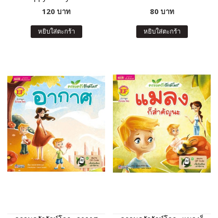
บก
120 บาท
80 บาท
หยิบใส่ตะกร้า
หยิบใส่ตะกร้า