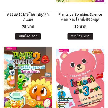
ครอบครัวรักษ์โลก : ปลูกผัก
Plants vs Zombies Science
กินเอง
ตอน ท่องโลกสิ่งมีชีวิตยุค
ก่อนประวัติศาสตร์
75 บาท
80 บาท
หยิบใส่ตะกร้า
หยิบใส่ตะกร้า