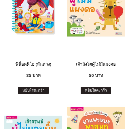
พิน็อคคิโอ (สันห่วง)
เจ้าสิงโตผู้ไม่มีแผงคอ
85 บาท
50 บาท
หยิบใส่ตะกร้า
หยิบใส่ตะกร้า