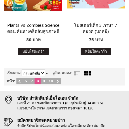
Plants vs Zombies Science
โปสเตอร์เด็ก 3 ภาษา 7
ตอน ค้นหาเคล็ดลับสุขภาพดี
หมวด (ปกหมี)
จิตใจแข็งแรง
80 บาท
75 บาท
หยิบใส่ตะกร้า
หยิบใส่ตะกร้า
เรียงตาม
ดูในมุมมอง:
หน้า:
6
7
8
9
10
บริษัท สำนักพิมพ์เอ็มไอเอส จำกัด
เลขที่ 213/3 ซอยพัฒนาการ 1 (สาธุประดิษฐ์ 34 แยก 6)
แขวงบางโพงพาง เขตยานนาวา กรุงเทพฯ 10120
สมัครสมาชิกจดหมายข่าว
รับสิทธิประโยชน์และส่วนลดก่อนใครเพียงสมัครสมาชิก